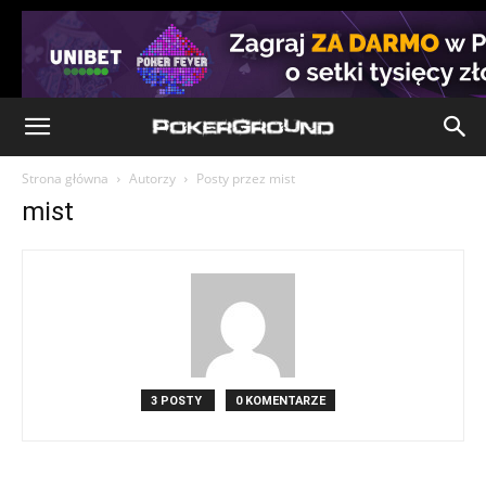
Strona główna
Autorzy
Posty przez mist
mist
3 POSTY
0 KOMENTARZE