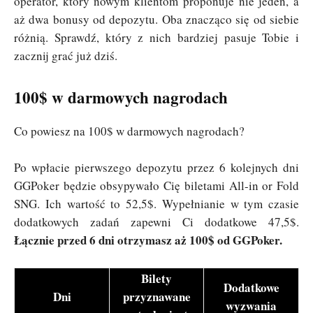
operator, który nowym klientom proponuje nie jeden, a
aż dwa bonusy od depozytu. Oba znacząco się od siebie
różnią. Sprawdź, który z nich bardziej pasuje Tobie i
zacznij grać już dziś.
100$ w darmowych nagrodach
Co powiesz na 100$ w darmowych nagrodach?
Po wpłacie pierwszego depozytu przez 6 kolejnych dni
GGPoker będzie obsypywało Cię biletami All-in or Fold
SNG. Ich wartość to 52,5$. Wypełnianie w tym czasie
dodatkowych zadań zapewni Ci dodatkowe 47,5$.
Łącznie przed 6 dni otrzymasz aż 100$ od GGPoker.
Bilety
Dodatkowe
Dni
przyznawane
wyzwania