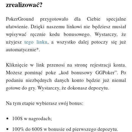
zrealizować?
PokerGround przygotowało dla Ciebie specjalne
ułatwienie. Dzięki naszemu linkowi nie będziesz musiał
wpisywać ręcznie kodu bonusowego. Wystarczy, że
użyjesz
tego linku
, a wszystko dalej potoczy się już
automatycznie*.
Kliknięcie w link przenosi na stronę rejestracji konta.
Możesz pominąć poke „kod bonusowy GGPoker”. Po
podaniu niezbędnych danych konto będzie już niemal
gotowe do gry. Wystarczy, że dokonasz depozytu.
Na tym etapie wybierasz swój bonus:
100$ w nagrodach;
100% do 600$ w bonusie od pierwszego depozytu.