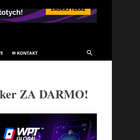
VE
✉ KONTAKT
Poker ZA DARMO!