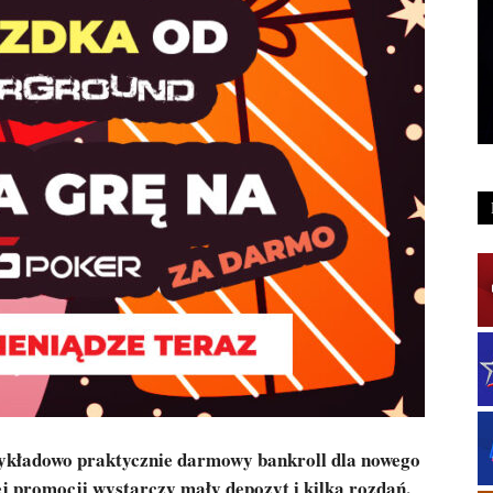
zykładowo praktycznie darmowy bankroll dla nowego
ej promocji wystarczy mały depozyt i kilka rozdań,