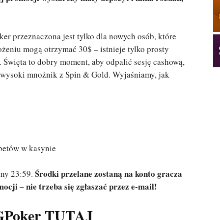
r przeznaczona jest tylko dla nowych osób, które
żeniu mogą otrzymać 30$ – istnieje tylko prosty
 Święta to dobry moment, aby odpalić sesję cashową,
wysoki mnożnik z Spin & Gold. Wyjaśniamy, jak
betów w kasynie
Środki przelane zostaną na konto gracza
ny 23:59.
cji – nie trzeba się zgłaszać przez e-mail!
Poker TUTAJ