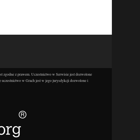
est zgodne z prawem. Uczestnictwo w Serwisie jest dozwolone
e uczestnictwo w Grach jest w jego jurysdykcji dozwolone i