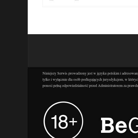
Niniejszy Serwis prowadzony jest w języku polskim i adresowany
tylko i wyłącznie dla osób podlegających jurysdykcjom, w któryc
ponosi pełną odpowiedzialność przed Administratorem za prawdz