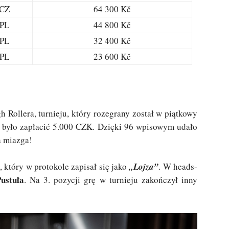
CZ
64 300 Kč
PL
44 800 Kč
PL
32 400 Kč
PL
23 600 Kč
Rollera, turnieju, który rozegrany został w piątkowy
ba było zapłacić 5.000 CZK. Dzięki 96 wpisowym udało
a miazga!
, który w protokole zapisał się jako
„Lojza”
. W heads-
ustuła
. Na 3. pozycji grę w turnieju zakończył inny