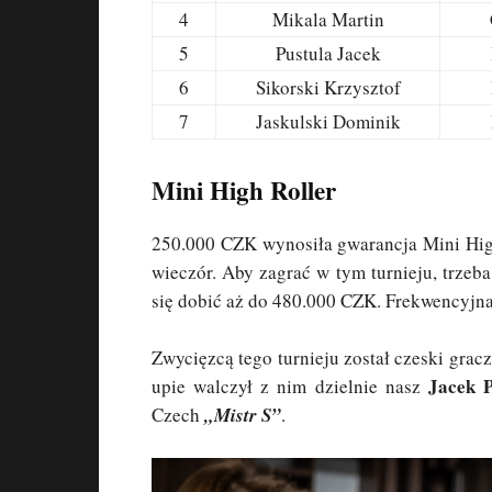
4
Mikala Martin
5
Pustula Jacek
6
Sikorski Krzysztof
7
Jaskulski Dominik
Mini High Roller
250.000 CZK wynosiła gwarancja Mini High 
wieczór. Aby zagrać w tym turnieju, trze
się dobić aż do 480.000 CZK. Frekwencyjn
Zwycięzcą tego turnieju został czeski gracz
Jacek P
upie walczył z nim dzielnie nasz
Czech
„Mistr S”
.