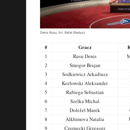
Denis Rusu, fot. Rafał Gładysz
#
Gracz
K
1
Rusu Denis
2
Smogor Brajan
3
Sodkiewicz Arkadiusz
4
Kozlowski Aleksander
5
Rabiega Sebastian
6
Szelka Michal
7
Doležel Marek
8
Alkhimova Natalia
9
Czernecki Grzegorz