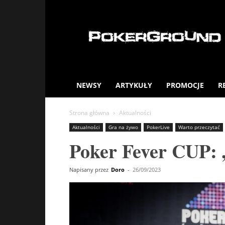
PokerGround.com
NEWSY
ARTYKUŁY
PROMOCJE
R
Strona główna
Aktualności
Aktualności
Gra na żywo
PokerLive
Warto przeczytać
Poker Fever CUP: 
Napisany przez
Doro
-
26/09/2023