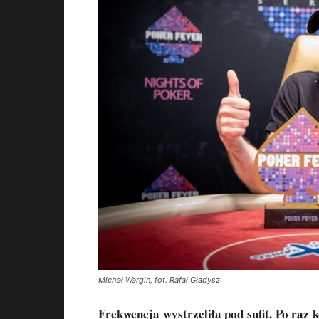
Michał Wargin, fot. Rafał Gładysz
Frekwencja wystrzeliła pod sufit. Po raz k