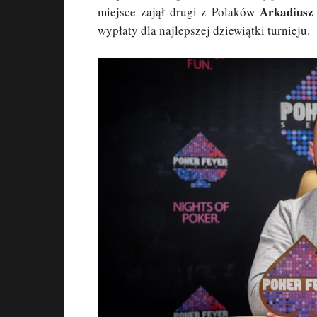
Arkadiusz
miejsce zajął drugi z Polaków
wypłaty dla najlepszej dziewiątki turnieju.