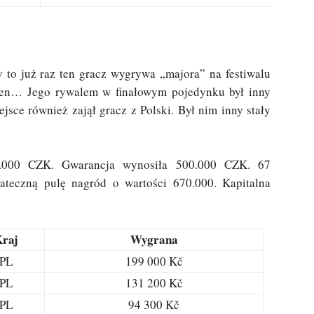
y to już raz ten gracz wygrywa „majora” na festiwalu
men… Jego rywalem w finałowym pojedynku był inny
iejsce również zajął gracz z Polski. Był nim inny stały
0.000 CZK. Gwarancja wynosiła 500.000 CZK. 67
ateczną pulę nagród o wartości 670.000. Kapitalna
raj
Wygrana
PL
199 000 Kč
PL
131 200 Kč
PL
94 300 Kč