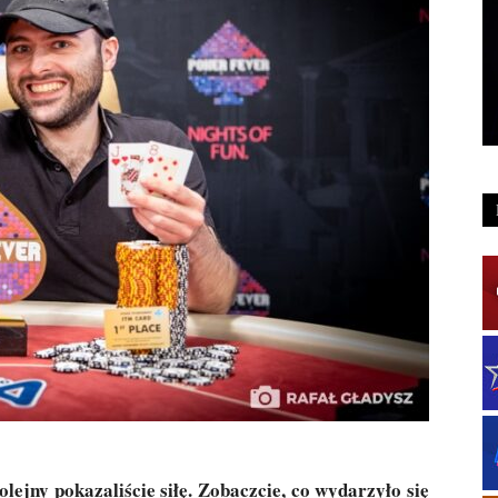
olejny pokazaliście siłę. Zobaczcie, co wydarzyło się