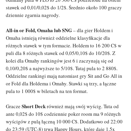
stawek od 0,01/0,02$ do 1/2$. Średnio około 100 graczy
dziennie zgarnia nagrody.
All-in or Fold, Omaha lub SNG
– dla gier Holdem i
Omaha istnieją również oddzielne klasyfikacje dla
różnych stawek w tym formacie. Holdem to 16 200 C$ w
puli dla 8 różnych stawek od 0,05/0,10$ do 10/20$. Z
kolei dla Omahy rankingów jest 6 i zaczynają się od
0,10/0,20$ a najwyższe to 5/10$. Tutaj pula to 2 880$.
Oddzielne rankingi mają natomiast gry Sit and Go All in
or Fold dla Holdema i Omahy. Stawki są trzy, a łączne
pula to 1 000$ w biletach na ten format.
Short Deck
Gracze
również mają swój wyścig. Tuta od
ante 0,02$ do 10$ codziennie poker room ma 9 różnych
wyścigów z pulą łączną 10 000 C$. Dodatkowo od 22:00
do 23:59 (UTC-8) trwa Happy Hours, które daję 1,5x