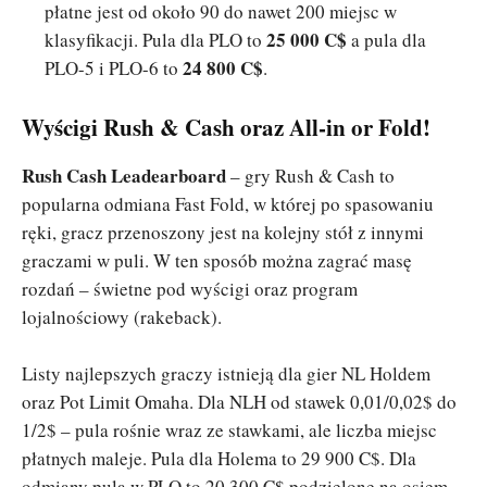
płatne jest od około 90 do nawet 200 miejsc w
25 000 C$
klasyfikacji. Pula dla PLO to
a pula dla
24 800 C$
PLO-5 i PLO-6 to
.
Wyścigi Rush & Cash oraz All-in or Fold!
Rush Cash Leadearboard
– gry Rush & Cash to
popularna odmiana Fast Fold, w której po spasowaniu
ręki, gracz przenoszony jest na kolejny stół z innymi
graczami w puli. W ten sposób można zagrać masę
rozdań – świetne pod wyścigi oraz program
lojalnościowy (rakeback).
Listy najlepszych graczy istnieją dla gier NL Holdem
oraz Pot Limit Omaha. Dla NLH od stawek 0,01/0,02$ do
1/2$ – pula rośnie wraz ze stawkami, ale liczba miejsc
płatnych maleje. Pula dla Holema to 29 900 C$. Dla
odmiany pula w PLO to 20 300 C$ podzielone na osiem