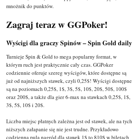
mnożnik do punktów.
Zagraj teraz w GGPoker!
Wyścigi dla graczy Spinów – Spin Gold daily
Turnieje Spin & Gold to mega popularny format, w
którym ruch jest praktycznie cały czas. GGPoker
codziennie oferuje szereg wyścigów, które dostępne są
już od najniższych stawek, czyli 0,25$! Wyścigi dostępne
są na poziomach 0,25$, 1$, 3$, 5$, 10$, 20$, 50$, 100$
oraz 200$, a także dla gier 6-max na stawkach 0,25$, 1$,
3$, 5$, 10$ i 20$.
Liczba miejsc płatnych zależna jest od stawek, ale na tych
niższych załapanie się nie jest trudne. Przykładowo
codzienna pula nagród dla stawek 1$ to 810$ w biletach