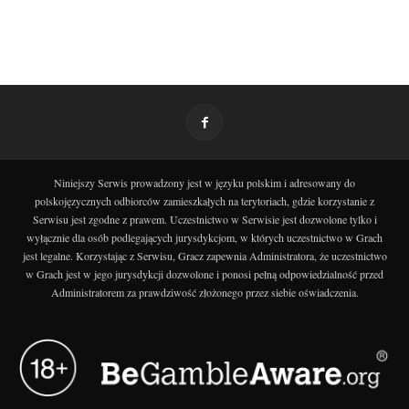
Niniejszy Serwis prowadzony jest w języku polskim i adresowany do
polskojęzycznych odbiorców zamieszkałych na terytoriach, gdzie korzystanie z
Serwisu jest zgodne z prawem. Uczestnictwo w Serwisie jest dozwolone tylko i
wyłącznie dla osób podlegających jurysdykcjom, w których uczestnictwo w Grach
jest legalne. Korzystając z Serwisu, Gracz zapewnia Administratora, że uczestnictwo
w Grach jest w jego jurysdykcji dozwolone i ponosi pełną odpowiedzialność przed
Administratorem za prawdziwość złożonego przez siebie oświadczenia.