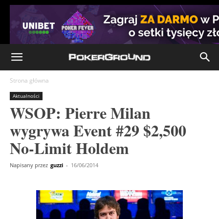
Strona główna
Aktualności
WSOP: Pierre Milan
wygrywa Event #29 $2,500
No-Limit Holdem
Napisany przez
guzzi
-
16/06/2014