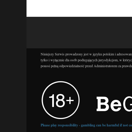
Niniejszy Serwis prowadzony jest w języku polskim i adresowany
tylko i wyłącznie dla osób podlegających jurysdykcjom, w któryc
ponosi pełną odpowiedzialność przed Administratorem za prawdz
Please play responsibility - gambling can be harmful if not 