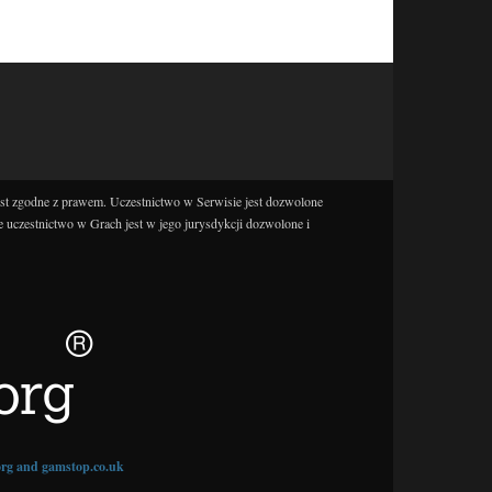
est zgodne z prawem. Uczestnictwo w Serwisie jest dozwolone
e uczestnictwo w Grach jest w jego jurysdykcji dozwolone i
.org and gamstop.co.uk