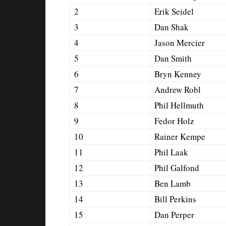
2
Erik Seidel
3
Dan Shak
4
Jason Mercier
5
Dan Smith
6
Bryn Kenney
7
Andrew Robl
8
Phil Hellmuth
9
Fedor Holz
10
Rainer Kempe
11
Phil Laak
12
Phil Galfond
13
Ben Lamb
14
Bill Perkins
15
Dan Perper