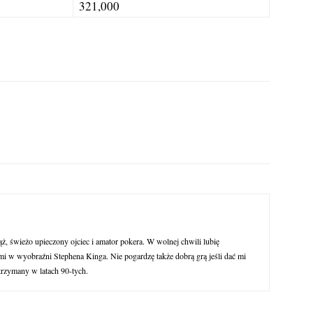
321,000
ąż, świeżo upieczony ojciec i amator pokera. W wolnej chwili lubię
 w wyobraźni Stephena Kinga. Nie pogardzę także dobrą grą jeśli dać mi
trzymany w latach 90-tych.