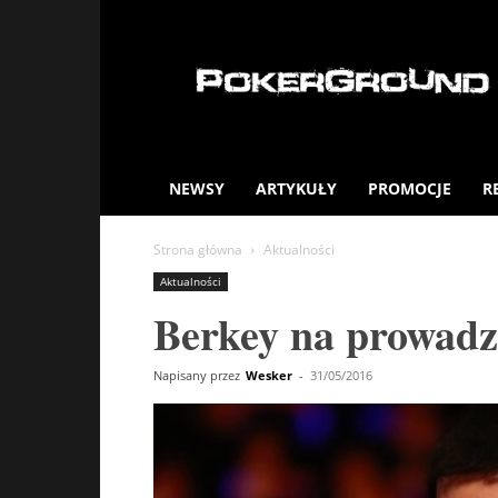
PokerGround.com
NEWSY
ARTYKUŁY
PROMOCJE
R
Strona główna
Aktualności
Aktualności
Berkey na prowadz
Napisany przez
Wesker
-
31/05/2016