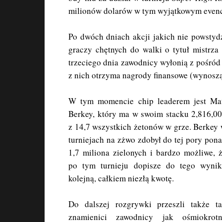
milionów dolarów w tym wyjątkowym evenci
Po dwóch dniach akcji jakich nie powstydz
graczy chętnych do walki o tytuł mistrz
trzeciego dnia zawodnicy wyłonią z pośród 
z nich otrzyma nagrody finansowe (wynos
W tym momencie chip leaderem jest Ma
Berkey, który ma w swoim stacku 2,816,0
z 14,7 wszystkich żetonów w grze. Berkey
turniejach na zżwo zdobył do tej pory pon
1,7 miliona zielonych i bardzo możliwe, 
po tym turnieju dopisze do tego wyni
kolejną, całkiem niezłą kwotę.
Do dalszej rozgrywki przeszli także t
znamienici zawodnicy jak ośmiokrot