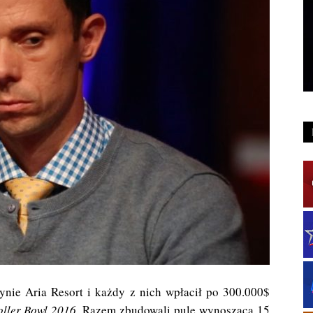
synie Aria Resort i każdy z nich wpłacił po 300.000$
ller Bowl 2016.
Razem zbudowali pulę wynoszącą 15