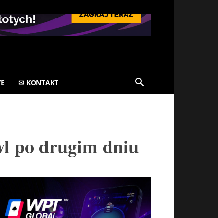
VE
✉ KONTAKT
wl po drugim dniu