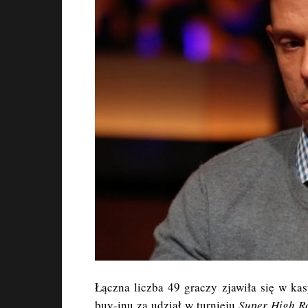
Łączna liczba 49 graczy zjawiła się w ka
buy-inu za udział w turnieju
Super High Ro