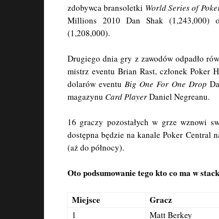
zdobywca bransoletki
World Series of Poke
Millions 2010 Dan Shak (1,243,000) 
(1,208,000).
Drugiego dnia gry z zawodów odpadło równ
mistrz eventu Brian Rast, członek Poker 
dolarów eventu
Big One For One Drop
Dan
magazynu
Card Player
Daniel Negreanu.
16 graczy pozostałych w grze wznowi sw
dostępna będzie na kanale Poker Central n
(aż do północy).
Oto podsumowanie tego kto co ma w stac
Miejsce
Gracz
1
Matt Berkey