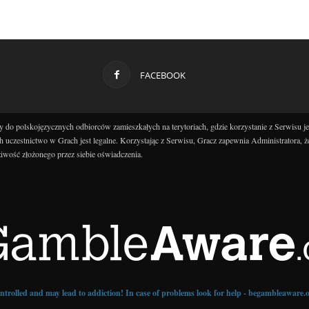
FACEBOOK
 do polskojęzycznych odbiorców zamieszkałych na terytoriach, gdzie korzystanie z Serwisu j
h uczestnictwo w Grach jest legalne. Korzystając z Serwisu, Gracz zapewnia Administratora, ż
iwość złożonego przez siebie oświadczenia.
controlled and may lead to addiction! In case of problems look for help - begambleaware