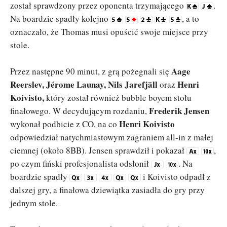
został sprawdzony przez oponenta trzymającego
.
Na boardzie spadły kolejno
, a to
oznaczało, że Thomas musi opuścić swoje miejsce przy
stole.
Aage
Przez następne 90 minut, z grą pożegnali się
Reerslev, Jérome Launay, Nils Jarefjäll
Henri
oraz
Koivisto,
który został również bubble boyem stołu
Frederik Jensen
finałowego. W decydującym rozdaniu,
Henri Koivisto
wykonał podbicie z CO, na co
odpowiedział natychmiastowym zagraniem all-in z małej
ciemnej (około 8BB). Jensen sprawdził i pokazał
,
po czym fiński profesjonalista odsłonił
. Na
boardzie spadły
i Koivisto odpadł z
dalszej gry, a finałowa dziewiątka zasiadła do gry przy
jednym stole.