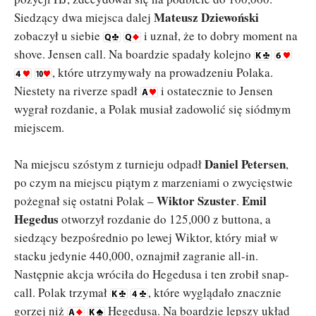
Mateusz Dziewoński
Siedzący dwa miejsca dalej
zobaczył u siebie
i uznał, że to dobry moment na
shove. Jensen call. Na boardzie spadały kolejno
, które utrzymywały na prowadzeniu Polaka.
Niestety na riverze spadł
i ostatecznie to Jensen
wygrał rozdanie, a Polak musiał zadowolić się siódmym
miejscem.
Daniel Petersen
Na miejscu szóstym z turnieju odpadł
,
po czym na miejscu piątym z marzeniami o zwycięstwie
Wiktor Szuster
Emil
pożegnał się ostatni Polak –
.
Hegedus
otworzył rozdanie do 125,000 z buttona, a
siedzący bezpośrednio po lewej Wiktor, który miał w
stacku jedynie 440,000, oznajmił zagranie all-in.
Następnie akcja wróciła do Hegedusa i ten zrobił snap-
call. Polak trzymał
, które wyglądało znacznie
gorzej niż
Hegedusa. Na boardzie lepszy układ