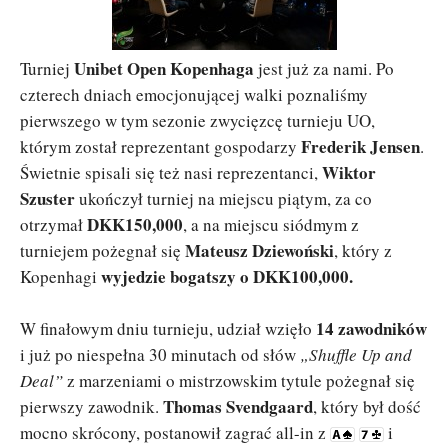
Unibet Open Kopenhaga
Turniej
jest już za nami. Po
czterech dniach emocjonującej walki poznaliśmy
pierwszego w tym sezonie zwycięzcę turnieju UO,
Frederik Jensen
którym został reprezentant gospodarzy
.
Wiktor
Świetnie spisali się też nasi reprezentanci,
Szuster
ukończył turniej na miejscu piątym, za co
DKK150,000
otrzymał
, a na miejscu siódmym z
Mateusz Dziewoński
turniejem pożegnał się
, który z
wyjedzie bogatszy o DKK100,000.
Kopenhagi
14 zawodników
W finałowym dniu turnieju, udział wzięło
i już po niespełna 30 minutach od słów
„Shuffle Up and
Deal”
z marzeniami o mistrzowskim tytule pożegnał się
Thomas Svendgaard
pierwszy zawodnik.
, który był dość
mocno skrócony, postanowił zagrać all-in z
i