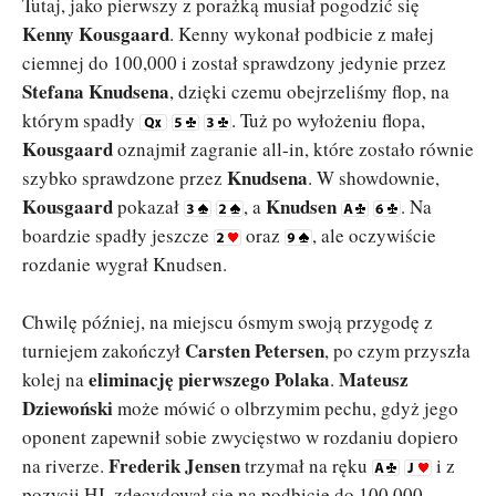
Tutaj, jako pierwszy z porażką musiał pogodzić się
Kenny Kousgaard
. Kenny wykonał podbicie z małej
ciemnej do 100,000 i został sprawdzony jedynie przez
Stefana Knudsena
, dzięki czemu obejrzeliśmy flop, na
którym spadły
. Tuż po wyłożeniu flopa,
Kousgaard
oznajmił zagranie all-in, które zostało równie
Knudsena
szybko sprawdzone przez
. W showdownie,
Kousgaard
Knudsen
pokazał
, a
. Na
boardzie spadły jeszcze
oraz
, ale oczywiście
rozdanie wygrał Knudsen.
Chwilę później, na miejscu ósmym swoją przygodę z
Carsten Petersen
turniejem zakończył
, po czym przyszła
eliminację pierwszego Polaka
Mateusz
kolej na
.
Dziewoński
może mówić o olbrzymim pechu, gdyż jego
oponent zapewnił sobie zwycięstwo w rozdaniu dopiero
Frederik Jensen
na riverze.
trzymał na ręku
i z
pozycji HJ, zdecydował się na podbicie do 100,000.