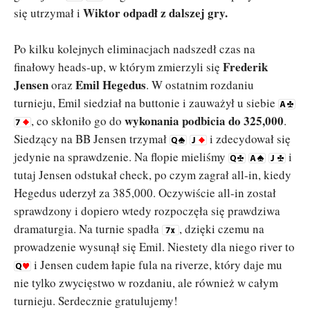
Wiktor odpadł z dalszej gry.
się utrzymał i
Po kilku kolejnych eliminacjach nadszedł czas na
Frederik
finałowy heads-up, w którym zmierzyli się
Jensen
Emil Hegedus
oraz
. W ostatnim rozdaniu
turnieju, Emil siedział na buttonie i zauważył u siebie
wykonania podbicia do 325,000
, co skłoniło go do
.
Siedzący na BB Jensen trzymał
i zdecydował się
jedynie na sprawdzenie. Na flopie mieliśmy
i
tutaj Jensen odstukał check, po czym zagrał all-in, kiedy
Hegedus uderzył za 385,000. Oczywiście all-in został
sprawdzony i dopiero wtedy rozpoczęła się prawdziwa
dramaturgia. Na turnie spadła
, dzięki czemu na
prowadzenie wysunął się Emil. Niestety dla niego river to
i Jensen cudem łapie fula na riverze, który daje mu
nie tylko zwycięstwo w rozdaniu, ale również w całym
turnieju. Serdecznie gratulujemy!