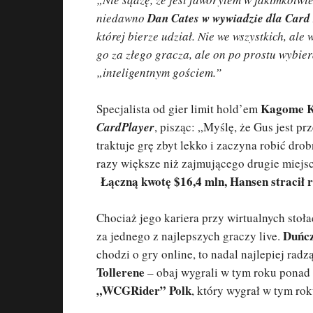
niedawno
Dan Cates w wywiadzie dla Card
której bierze udział. Nie we wszystkich, al
go za złego gracza, ale on po prostu wybie
„inteligentnym gościem.”
Kagome 
Specjalista od gier limit hold’em
CardPlayer
, pisząc: „Myślę, że Gus jest p
traktuje grę zbyt lekko i zaczyna robić dro
razy większe niż zajmującego drugie miejsc
Łączną kwotę $16,4 mln, Hansen stracił 
Chociaż jego kariera przy wirtualnych stoł
Duńcz
za jednego z najlepszych graczy live.
chodzi o gry online, to nadal najlepiej radz
Tollerene
– obaj wygrali w tym roku ponad 
„WCGRider” Polk
, który wygrał w tym ro