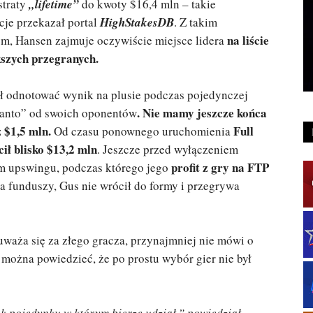
straty
„lifetime”
do kwoty $16,4 mln – takie
cje przekazał portal
HighStakesDB
. Z takim
na liście
m, Hansen zajmuje oczywiście miejsce lidera
szych przegranych.
ał odnotować wynik na plusie podczas pojedynczej
. Nie mamy jeszcze końca
„manto” od swoich oponentów
 $1,5 mln.
Full
Od czasu ponownego uruchomienia
ił blisko $13,2 mln
. Jeszcze przed wyłączeniem
profit z gry na FTP
m upswingu, podczas którego jego
a funduszy, Gus nie wrócił do formy i przegrywa
uważa się za złego gracza, przynajmniej nie mówi o
można powiedzieć, że po prostu wybór gier nie był
ek pojedynku w którym bierze udział,” powiedział