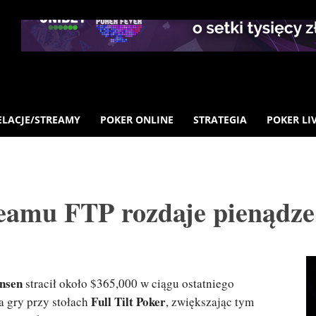
ELACJE/STREAMY
POKER ONLINE
STRATEGIA
POKER LI
Teamu FTP rozdaje pienądze
nsen
stracił około $365,000 w ciągu ostatniego
Full Tilt Poker
a gry przy stołach
, zwiększając tym