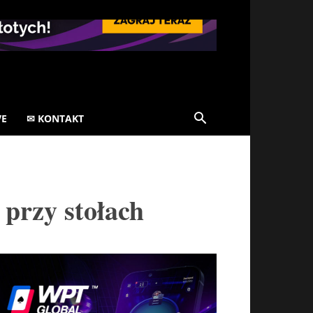
VE
✉ KONTAKT
 przy stołach