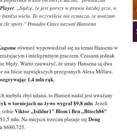
 Player
. „Sądzę, że jest gorszy w prawie każdej grze, w
e w bardzo wielu. To oczywiście nie oznacza, że uważam
ra złe spoty.” Ponadto Cates nazwał Hansena
Kagome
również wypowiedział się na temat Hansena w
rzerażającym i inteligentnym graczem. Czasami jednak
bne błędy. Warto zauważyć, że straty Hansena są dwa
e na liście największych przegranych Alexa Millara.
rozgrywając 1,4 mln rąk.
ach niebyła zbyt udana, to Hansen nadal jest uważany
yk w turniejach na żywo wygrał $9,8 mln
. Jeżeli
Viktor „Isildur1” Blom i Ben „Bttech86”
ą sobie
Doug
$1,5 mln. Na miejscu trzecim plasuje się
ku $680,725.