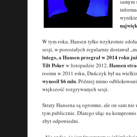
samym 
informa
wynikie
najwięk
W tym roku, Hansen tylko trzykrotnie zdoł
sesji, w pozostałych regularnie dostawał 
lutego, a Hansen przegrał w 2014 roku już
Tilt Poker
Hansen strac
w listopadzie 2012,
roomu w 2011 roku, Duńczyk był na wielki
wynosił $6 mln
. Później mimo odblokowani
większość rozgrywanych sesji.
Straty Hansena są ogromne, ale on sam nie 
tym publicznie. Dlatego idąc na kompromis 
zbyt odpowiedni.
„Nie sądzę, że jest faworytem w jakimkolwi