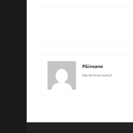
PGinsane
http://pokerground.pl