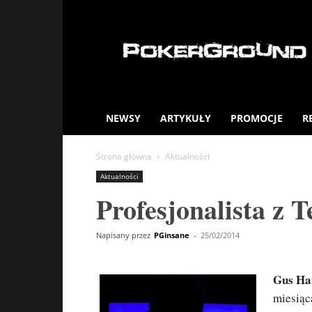
PokerGround.com
NEWSY
ARTYKUŁY
PROMOCJE
R
Strona główna
Aktualności
Aktualności
Profesjonalista z 
Napisany przez
PGinsane
-
25/02/2014
Gus Ha
miesiąc