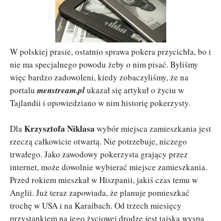
W polskiej prasie, ostatnio sprawa pokera przycichła, bo i
nie ma specjalnego powodu żeby o nim pisać. Byliśmy
więc bardzo zadowoleni, kiedy zobaczyliśmy, że na
portalu
menstream.pl
ukazał się artykuł o życiu w
Tajlandii i opowiedziano w nim historię pokerzysty.
Krzysztofa Niklasa
Dla
wybór miejsca zamieszkania jest
rzeczą całkowicie otwartą. Nie potrzebuje, niczego
trwałego. Jako zawodowy pokerzysta grający przez
internet, może dowolnie wybierać miejsce zamieszkania.
Przed rokiem mieszkał w Hiszpanii, jakiś czas temu w
Anglii. Już teraz zapowiada, że planuje pomieszkać
trochę w USA i na Karaibach. Od trzech miesięcy
przystankiem na jego życiowej drodze jest tajska wyspa