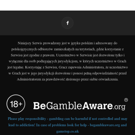
Niniejszy Serwis prowadzony jest w języku polskim i adresowany do
polskojęzycznych odbiorców zamieszkałych na terytoriach, gdzie korzystanie z
Serwisu jest zgodne z prawem. Uczestnictwo w Serwisie jest dozwolone tylko i
wyłącznie dla osób podlegających jurysdykcjom, w których uczestnictwo w Grach
jest legalne. Korzystając z Serwisu, Gracz zapewnia Administratora, że uczestnictwo
w Grach jest w jego jurysdykcji dozwolone i ponosi pełną odpowiedzialność przed
Administratorem za prawdziwość złożonego przez siebie oświadczenia.
Please play responsibility - gambling can be harmful if not controlled and may
lead to addiction! In case of problems look for help - begambleaware.org and
gamstop.co.uk