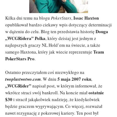
Issac Haxton
Kilka dni temu na blogu
PokerStars
,
opublikował bardzo ciekawy wpis dotyczący determinacji
Douga
w dążeniu do celu. Blog ten przedstawia historię
„WCGRidera” Polka
, który dzisiaj jest jednym z
najlepszych graczy NL Hold’em na świecie, a także
Team
samego Haxtona, który jak wiecie reprezentuje
PokerStars Pro
.
Ostatnio przeczytałem coś niezwykłego na
5 maja 2007 roku
twoplustwotwo.com
. W dniu
,
„WCGRider”
napisał post, w którym informował, że
ostatnie
wkrótce straci swój bankroll. Na koncie miał
$30
i stracił jakąkolwiek nadzieję, że kiedykolwiek
będzie graczem wygrywającym. Co więcej, rozważał
nawet rezygnację z pokerowej kariery. Ten post był