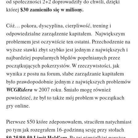
od społeczności 2+2 doprowadziły do chwili, dzięki
$30 zamieniło się w miliony.
której
Cóż… pokora, dyscyplina, cierpliwość, trening i
odpowiedzialne zarządzenie kapitałem. Największym
problemem jest oczywiście ten ostatni. Przechodzenie na
wyższe stawki zbyt szybko jest jednym z największych i
najbardziej popularnych błędów popełnianych przez
początkujących pokerzystów. W rzeczywistości, jak
wynika z postu na forum, słabe zarządzanie kapitałem
było prawdopodobnie jednym z największych problemów
WCGRidera
w 2007 roku. Śmiało mogę również
powiedzieć, że był to także mój problem w początkach
gry online.
Pierwsze $50 które zdeponowałem, straciłem natychmiast
po tym jak rozegrałem 16-godzinną sesję przy stołach
$0,25/$0,50 Limit Hold’em
. Po tej niewielkiej porażce,