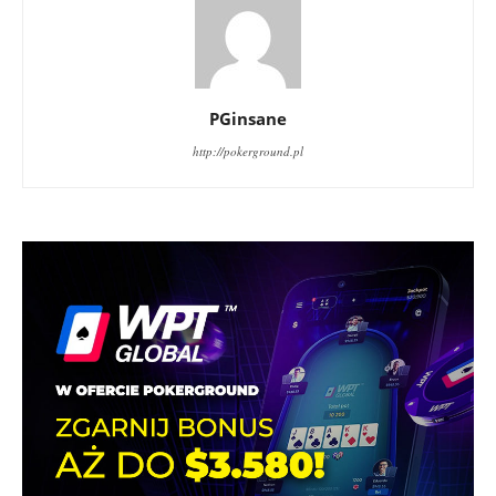
PGinsane
http://pokerground.pl