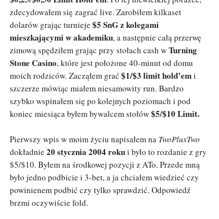
zdecydowałem się zagrać live. Zarobiłem kilkaset
$5 SnG z kolegami
dolarów grając turnieje
mieszkającymi w akademiku
, a następnie całą przerwę
Turning
zimową spędziłem grając przy stołach cash w
Stone Casino
, które jest położone 40-minut od domu
$1/$3 limit hold’em
moich rodziców. Zacząłem grać
i
szczerze mówiąc miałem niesamowity run. Bardzo
szybko wspinałem się po kolejnych poziomach i pod
$5/$10 Limit.
koniec miesiąca byłem bywalcem stołów
Pierwszy wpis w moim życiu napisałem na
TwoPlusTwo
20 stycznia 2004 roku
dokładnie
i było to rozdanie z gry
$5/$10. Byłem na środkowej pozycji z ATo. Przede mną
było jedno podbicie i 3-bet, a ja chciałem wiedzieć czy
powinienem podbić czy tylko sprawdzić. Odpowiedź
brzmi oczywiście fold.