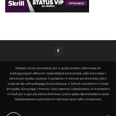
Niniejszy Serwis prowadzony jest w języku polskim i adresowany do
polskojęzycznych odbiorców zamieszkałych na terytoriach, gdzie korzystanie z
Serwisu jest zgodne z prawem. Uczestnictwo w Serwisie jest dozwolone tylko i
wyłącznie dla osób podlegających jurysdykcjom, w których uczestnictwo w Grach
jest legalne. Korzystając z Serwisu, Gracz zapewnia Administratora, że uczestnictwo
w Grach jest w jego jurysdykcji dozwolone i ponosi pełną odpowiedzialność przed
Administratorem za prawdziwość złożonego przez siebie oświadczenia.