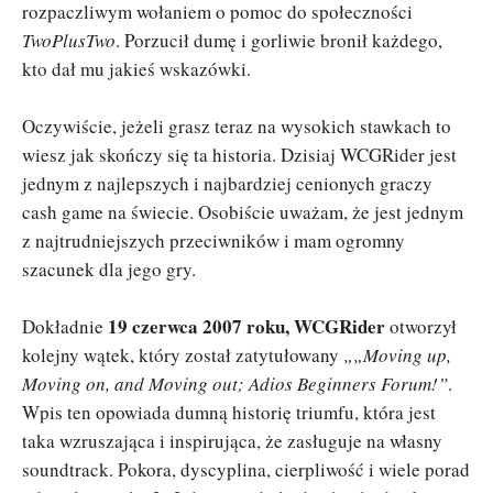
rozpaczliwym wołaniem o pomoc do społeczności
TwoPlusTwo
. Porzucił dumę i gorliwie bronił każdego,
kto dał mu jakieś wskazówki.
Oczywiście, jeżeli grasz teraz na wysokich stawkach to
wiesz jak skończy się ta historia. Dzisiaj WCGRider jest
jednym z najlepszych i najbardziej cenionych graczy
cash game na świecie. Osobiście uważam, że jest jednym
z najtrudniejszych przeciwników i mam ogromny
szacunek dla jego gry.
19 czerwca 2007 roku, WCGRider
Dokładnie
otworzył
kolejny wątek, który został zatytułowany
„
„Moving up,
Moving on, and Moving out; Adios Beginners Forum!”
.
Wpis ten opowiada dumną historię triumfu, która jest
taka wzruszająca i inspirująca, że zasługuje na własny
soundtrack. Pokora, dyscyplina, cierpliwość i wiele porad