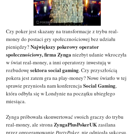
Czy poker jest skazany na transformacje z trybu real-
money do postaci gry społecznościowej bez udziału
Największy pokerowy operator
pieniędzy?
społecznościowy, firma Zynga
niezbyt udanie wkroczyła
w świat real-money, a inni operatorzy inwestują w
sektora social gaming
rozbudowę
. Czy przyszłością
pokera jest zatem gra na play-money? Nowe światło w tej
Social Gaming
sprawie przyniosła nam konferencja
,
która odbyła się w Londynie na początku ubiegłego
miesiąca.
Zynga próbowała skonwertować swoich graczy do trybu
ZyngaPlusPokerUK
real-money, ale strona
zasilana
przez oprogramowanie
PartyPoker
, nie odniosła sukcesu,