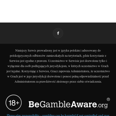
Niniejszy Serwis prowadzony jest w języku polskim i adresowany do
polskojęzycznych odbiorców zamieszkałych na terytoriach, gdzie korzystanie z
Serwisu jest zgodne z prawem. Uczestnictwo w Serwisie jest dozwolone tylko i
wyłącznie dla osób podlegających jurysdykcjom, w których uczestnictwo w Grach
jest legalne. Korzystając z Serwisu, Gracz zapewnia Administratora, że uczestnictwo
w Grach jest w jego jurysdykcji dozwolone i ponosi pełną odpowiedzialność przed
Administratorem za prawdziwość złożonego przez siebie oświadczenia.
Please play responsibility - gambling can be harmful if not controlled and may