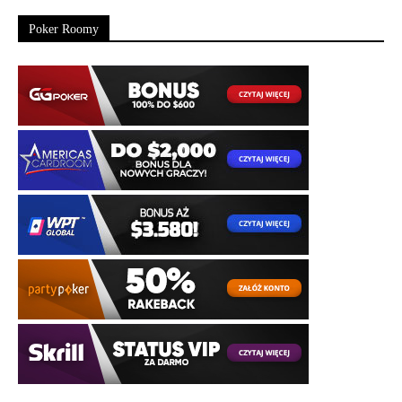
Poker Roomy