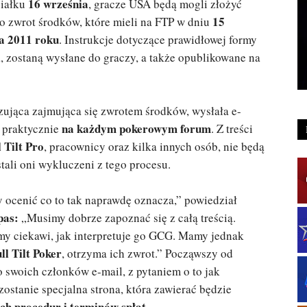
16 września
ziałku
, gracze USA będą mogli złożyć
15
 o zwrot środków, które mieli na FTP w dniu
a 2011 roku
. Instrukcje dotyczące prawidłowej formy
, zostaną wysłane do graczy, a także opublikowane na
izująca zajmująca się zwrotem środków, wysłała e-
na każdym pokerowym forum
ę praktycznie
. Z treści
l Tilt Pro
, pracownicy oraz kilka innych osób, nie będą
tali oni wykluczeni z tego procesu.
 ocenić co to tak naprawdę oznacza,” powiedział
pas:
„Musimy dobrze zapoznać się z całą treścią.
teśmy ciekawi, jak interpretuje go GCG. Mamy jednak
ll Tilt Poker
, otrzyma ich zwrot.” Począwszy od
 swoich członków e-mail, z pytaniem o to jak
ostanie specjalna strona, która zawierać będzie
ch procedur i terminów spłat.