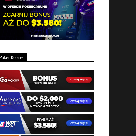
Poker Roomy