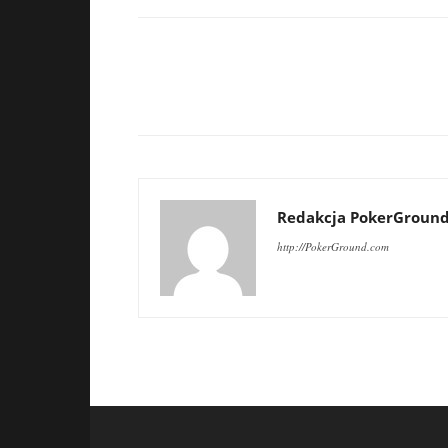
Redakcja PokerGroun
http://PokerGround.com