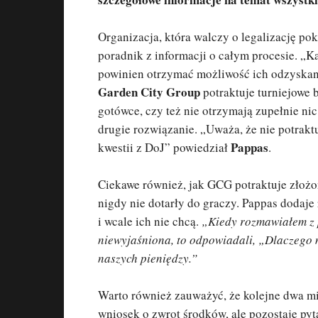
Organizacja, która walczy o legalizację po
poradnik z informacji o całym procesie. „K
powinien otrzymać możliwość ich odzyskan
Garden City Group
potraktuje turniejowe 
gotówce, czy też nie otrzymają zupełnie nic
drugie rozwiązanie. „Uważa, że nie potrakt
Pappas
kwestii z DoJ” powiedział
.
Ciekawe również, jak GCG potraktuje złożone
nigdy nie dotarły do graczy. Pappas dodaje
i wcale ich nie chcą.
„Kiedy rozmawiałem z p
niewyjaśniona, to odpowiadali, „Dlaczego 
naszych pieniędzy.”
Warto również zauważyć, że kolejne dwa mi
wniosek o zwrot środków, ale pozostaje pyt