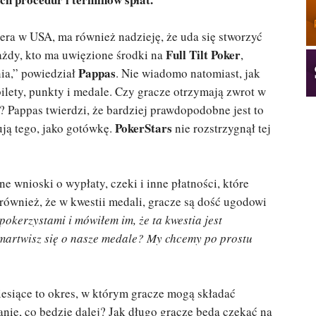
kera w USA, ma również nadzieję, że uda się stworzyć
Full Tilt Poker
ażdy, kto ma uwięzione środki na
,
Pappas
ia,” powiedział
. Nie wiadomo natomiast, jak
bilety, punkty i medale. Czy gracze otrzymają zwrot w
? Pappas twierdzi, że bardziej prawdopodobne jest to
PokerStars
ują tego, jako gotówkę.
nie rozstrzygnął tej
 wnioski o wypłaty, czeki i inne płatności, które
 również, że w kwestii medali, gracze są dość ugodowi
okerzystami i mówiłem im, że ta kwestia jest
martwisz się o nasze medale? My chcemy po prostu
esiące to okres, w którym gracze mogą składać
anie, co będzie dalej? Jak długo gracze będą czekać na