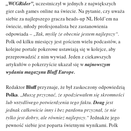
„WCGRider”,
uczestniczył w jednych z największych
gier cash games online na świecie. Na pytanie, czy uważa
siebie za najlepszego gracza heads-up NL Hold’em na
świecie, młody profesjonalista bez zastanowienia
odpowiada –
„Tak, myślę że obecnie jestem najlepszy”
.
Polk od kilku miesięcy jest gościem wielu podcastów, a
kolejne portale pokerowe ustawiają się w kolejce, aby
przeprowadzić z nim wywiad. Jeden z ciekawszych
artykułów o pokerzyście ukazał się w
najnowszym
wydaniu magazynu Bluff Europe.
Bluff
Redaktor
przyznaje, że był zaskoczony odpowiedzią
Polka
. „
Muszę przyznać, że spodziewałem się skromności
lub wstydliwego potwierdzenia tego faktu.
Doug
jest
jednak całkowicie inny i bez pardonu przyznał, że nie
tylko jest dobry, ale również najlepszy.”
Jednakże jego
pewność siebie jest poparta świetnymi wynikami. Polk