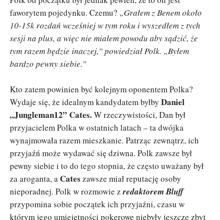
faworytem pojedynku. Czemu?
„Grałem z Benem około
10-15k rozdań wcześniej w tym roku i wyszedłem z tych
sesji na plus, a więc nie miałem powodu aby sądzić, że
tym razem będzie inaczej,” powiedział Polk. „Byłem
bardzo pewny siebie.”
Kto zatem powinien być kolejnym oponentem Polka?
Daniel
Wydaje się, że idealnym kandydatem byłby
„Jungleman12” Cates.
W rzeczywistości, Dan był
przyjacielem Polka w ostatnich latach – ta dwójka
wynajmowała razem mieszkanie. Patrząc zewnątrz, ich
przyjaźń może wydawać się dziwna. Polk zawsze był
pewny siebie i to do tego stopnia, że często uważany był
Cates
za aroganta, a
zawsze miał reputację osoby
nieporadnej. Polk w rozmowie z
redaktorem
Bluff
przypomina sobie początek ich przyjaźni, czasu w
którym jego umiejętności pokerowe niebyły jeszcze zbyt