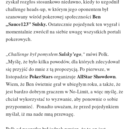
zyskał rozgłos stosunkowo niedawno, kiedy to uzgodnił
challenge heads-up, w którym jego oponentem był
Ben
szanowany wśród pokerowej społeczności
„Sauce123” Sulsky.
Ostatecznie pojedynek ten wygrał i
momentalnie zwrócił na siebie uwagę wszystkich portali
pokerowych.
„
Challenge był pomysłem
Sulsky’ego
,”
mówi Polk.
„Myślę, że było kilka powodów, dla których zdecydował
się przyjść do mnie z tą propozycją. Po pierwsze, w
PokerStars
AllStar Showdown
listopadzie
organizuje
.
Wiem, że Ben świetnie grał w ubiegłym roku, a także, że
jest bardzo dobrym graczem w No-Limit, a więc myślę, że
chciał wykorzystać to wyzwanie, aby ponownie o sobie
przypomnieć. Ponadto uważam, że przed pojedynkiem
myślał, iż ma nade mną przewagę.
Polk od początku był jednak pewien, że to on jest