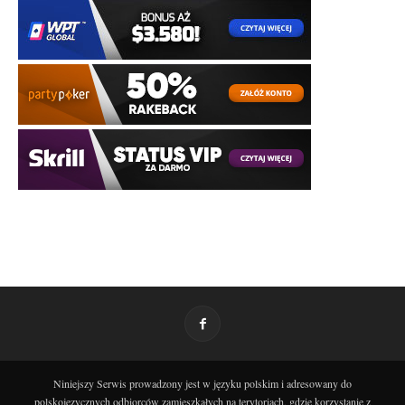
Niniejszy Serwis prowadzony jest w języku polskim i adresowany do
polskojęzycznych odbiorców zamieszkałych na terytoriach, gdzie korzystanie z