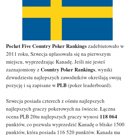
Pocket Five Country Poker Rankings
zadebiutowało w
2011 roku, Szwecja uplasowała się na pierwszym
miejscu, wyprzedzając Kanadę. Jeśli nie jesteś
Country Poker Rankings
zaznajomiony z
, wyniki
dzwudziestu najlepszych zawodników określają swoją
PLB
pozycję i są zapisane w
(poker leaderboard).
Szwecja posiada czterech z ośmiu najlepszych
najlepszych graczy pokerowych na świecie. Łączna
118 064
ocena PLB 20tu najlepszych graczy wynosi
punktów, co pozwala wyprzedzić Kanadę o blisko 1500
punktów, która posiada 116 520 punktów. Kanada ma