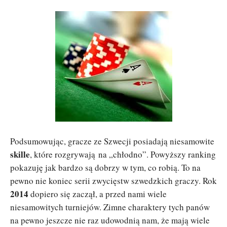
Podsumowując, gracze ze Szwecji posiadają niesamowite
skille
, które rozgrywają na „chłodno”. Powyższy ranking
pokazuję jak bardzo są dobrzy w tym, co robią. To na
pewno nie koniec serii zwycięstw szwedzkich graczy. Rok
2014
dopiero się zaczął, a przed nami wiele
niesamowitych turniejów. Zimne charaktery tych panów
na pewno jeszcze nie raz udowodnią nam, że mają wiele