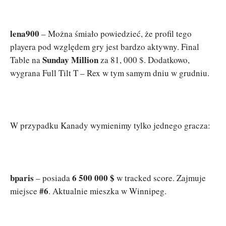
lena900
– Można śmiało powiedzieć, że profil tego
playera pod względem gry jest bardzo aktywny. Final
Sunday Million
Table na
za 81, 000 $. Dodatkowo,
wygrana Full Tilt T – Rex w tym samym dniu w grudniu.
W przypadku Kanady wymienimy tylko jednego gracza:
bparis
6 500 000 $
– posiada
w tracked score. Zajmuje
#6
miejsce
. Aktualnie mieszka w Winnipeg.