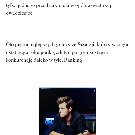
tylko jednego przedstawiciela w ogólnoświatowej
dwudziestce.
Szwecji
Oto pięciu najlepszych graczy ze
, którzy w ciągu
ostatniego roku podkręcili tempo gry i zostawili
konkurencję daleko w tyle. Ranking: