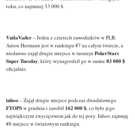
roku, co najmniej 33 000 $.
VnilaVader
– Jeden z czterech zawodników w PLB.
Anton Hermann jest w rankingu #7 na całym świecie, a
PokerStars
niedawno zajął drugie miejsce w turnieju
Super Tuesday
83 000 $
, który wynagrodził go w sumie
oficjalnie.
inhoo
– Zajął drugie miejsce podczas dwudniowego
FTOPS
162 000 $
w grudniu i zarobił
, co było jego
największym zwycięstwem jak do tej pory. Inhoo zajmuję
#8 miejsce w światowym rankingu.