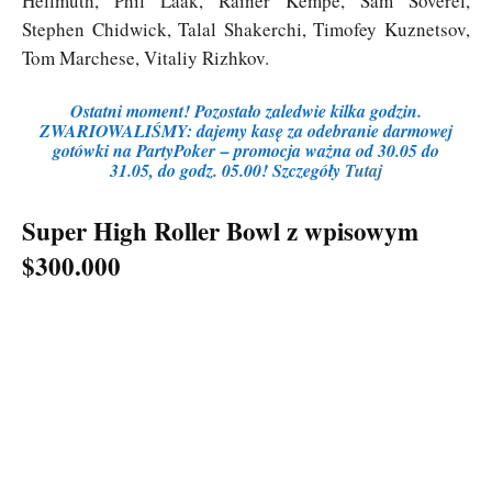
Hellmuth, Phil Laak, Rainer Kempe, Sam Soverel,
Stephen Chidwick, Talal Shakerchi, Timofey Kuznetsov,
Tom Marchese, Vitaliy Rizhkov.
Ostatni moment! Pozostało zaledwie kilka godzin.
ZWARIOWALIŚMY: dajemy kasę za odebranie darmowej
gotówki na PartyPoker – promocja ważna od 30.05 do
31.05, do godz. 05.00! Szczegóły
Tutaj
Super High Roller Bowl z wpisowym
$300.000