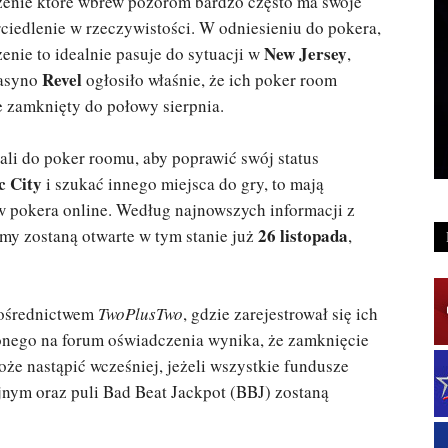
enie które wbrew pozorom bardzo często ma swoje
ciedlenie w rzeczywistości. W odniesieniu do pokera,
New Jersey
enie to idealnie pasuje do sytuacji w
,
Revel
kasyno
ogłosiło właśnie, że ich poker room
e zamknięty do połowy sierpnia.
ali do poker roomu, aby poprawić swój status
c City
i szukać innego miejsca do gry, to mają
w pokera online. Według najnowszych informacji z
26 listopada
my zostaną otwarte w tym stanie już
,
pośrednictwem
TwoPlusTwo
, gdzie zarejestrował się ich
nego na forum oświadczenia wynika, że zamknięcie
może nastąpić wcześniej, jeżeli wszystkie fundusze
ym oraz puli Bad Beat Jackpot (BBJ) zostaną