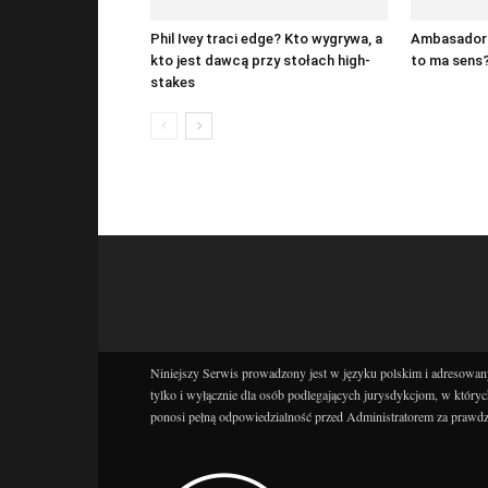
Phil Ivey traci edge? Kto wygrywa, a
Ambasadorz
kto jest dawcą przy stołach high-
to ma sens
stakes
Niniejszy Serwis prowadzony jest w języku polskim i adresowany
tylko i wyłącznie dla osób podlegających jurysdykcjom, w któryc
ponosi pełną odpowiedzialność przed Administratorem za prawdz