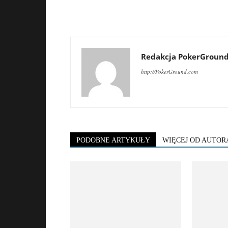
Redakcja PokerGroun
http://PokerGround.com
PODOBNE ARTYKUŁY
WIĘCEJ OD AUTOR