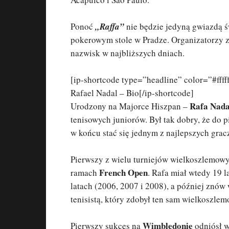
Ponoć
„Raffa”
nie będzie jedyną gwiazdą św
pokerowym stole w Pradze. Organizatorzy z
nazwisk w najbliższych dniach.
[ip-shortcode type=”headline” color=”#ffff
Rafael Nadal – Bio[/ip-shortcode]
Rafa Nada
Urodzony na Majorce Hiszpan –
tenisowych juniorów. Był tak dobry, że do p
w końcu stać się jednym z najlepszych gracz
Pierwszy z wielu turniejów wielkoszlemowy
French Open
ramach
. Rafa miał wtedy 19 l
latach (2006, 2007 i 2008), a później znów
tenisistą, który zdobył ten sam wielkoszlem
Wimbledonie
Pierwszy sukces na
odniósł w