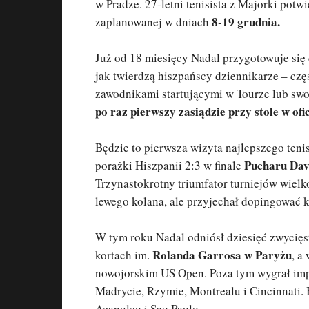
w Pradze. 27-letni tenisista z Majorki potw
8-19 grudnia.
zaplanowanej w dniach
Już od 18 miesięcy Nadal przygotowuje się d
jak twierdzą hiszpańscy dziennikarze – cz
zawodnikami startującymi w Tourze lub swo
po raz pierwszy zasiądzie przy stole w of
Będzie to pierwsza wizyta najlepszego teni
Pucharu Dav
porażki Hiszpanii 2:3 w finale
Trzynastokrotny triumfator turniejów wiel
lewego kolana, ale przyjechał dopingować 
W tym roku Nadal odniósł dziesięć zwycięs
Rolanda Garrosa w Paryżu
kortach im.
, a
nowojorskim US Open. Poza tym wygrał imp
Madrycie, Rzymie, Montrealu i Cincinnati. 
Acapulco i Sao Paulo.