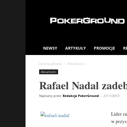
PokerGround.com
NEWSY
ARTYKUŁY
PROMOCJE
R
Strona główna
Aktualności
Aktualności
Rafael Nadal zade
Napisany przez
Redakcja PokerGround
-
21/11/2013
Lider r
w przys