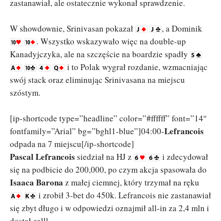
zastanawiał, ale ostatecznie wykonał sprawdzenie.
W showdownie, Srinivasan pokazał
, a Dominik
. Wszystko wskazywało więc na double-up
Kanadyjczyka, ale na szczęście na boardzie spadły
i to Polak wygrał rozdanie, wzmacniając
swój stack oraz eliminując Srinivasana na miejscu
szóstym.
[ip-shortcode type=”headline” color=”#ffffff” font=”14″
Lefrancois
fontfamily=”Arial” bg=”bghl1-blue”]04:00-
odpada na 7 miejscu[/ip-shortcode]
Pascal Lefrancois
siedział na HJ z
i zdecydował
się na podbicie do 200,000, po czym akcja spasowała do
Isaaca Barona
z małej ciemnej, który trzymał na ręku
i zrobił 3-bet do 450k. Lefrancois nie zastanawiał
się zbyt długo i w odpowiedzi oznajmił all-in za 2,4 mln i
dostał calll.