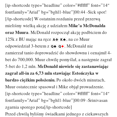
[ip-shortcode type=”headline” color=”#ffffff” font=”14″
fontfamily=”Arial” bg=”bghl1-blue”]00:44 -Sick spot!
[/ip-shortcode] W ostatnim rozdaniu przed przerwą
Mike’a McDonalda
mieliśmy wielką akcję z udziałem
oraz Muura
. McDonald rozpoczął akcję podbiciem do
125k z BU mając na ręce
, na co Muur
odpowiedział 3-betem z
. McDonald nie
zamierzał tanio doprowadzić do showdownu i oznajmił 4-
bet do 700,000. Muur chwilę pomyślał, a następnie zagrał
McDonald niewiele się zastanawiając
5-bet do 1,2 mln.
zagrał all-in za 6,73 mln stawiając Estończyka w
bardzo ciężkim położeniu.
Po około dwóch minutach,
Muur ostatecznie spasował i Mike objął prowadzenie.
[ip-shortcode type=”headline” color=”#ffffff” font=”14″
fontfamily=”Arial” bg=”bghl1-blue”]00:09 -Srinivasan
zgarnia sporego pota[/ip-shortcode]
Przed chwilą byliśmy świadkami jednego z ciekawszych