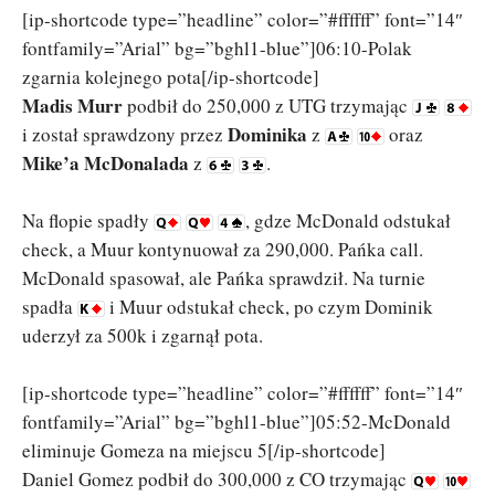
[ip-shortcode type=”headline” color=”#ffffff” font=”14″
fontfamily=”Arial” bg=”bghl1-blue”]06:10-Polak
zgarnia kolejnego pota[/ip-shortcode]
Madis Murr
podbił do 250,000 z UTG trzymając
Dominika
i został sprawdzony przez
z
oraz
Mike’a McDonalada
z
.
Na flopie spadły
, gdze McDonald odstukał
check, a Muur kontynuował za 290,000. Pańka call.
McDonald spasował, ale Pańka sprawdził. Na turnie
spadła
i Muur odstukał check, po czym Dominik
uderzył za 500k i zgarnął pota.
[ip-shortcode type=”headline” color=”#ffffff” font=”14″
fontfamily=”Arial” bg=”bghl1-blue”]05:52-McDonald
eliminuje Gomeza na miejscu 5[/ip-shortcode]
Daniel Gomez podbił do 300,000 z CO trzymając