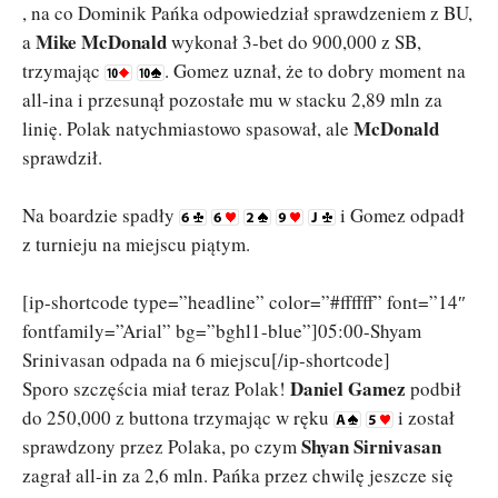
, na co Dominik Pańka odpowiedział sprawdzeniem z BU,
Mike McDonald
a
wykonał 3-bet do 900,000 z SB,
trzymając
. Gomez uznał, że to dobry moment na
all-ina i przesunął pozostałe mu w stacku 2,89 mln za
McDonald
linię. Polak natychmiastowo spasował, ale
sprawdził.
Na boardzie spadły
i Gomez odpadł
z turnieju na miejscu piątym.
[ip-shortcode type=”headline” color=”#ffffff” font=”14″
fontfamily=”Arial” bg=”bghl1-blue”]05:00-Shyam
Srinivasan odpada na 6 miejscu[/ip-shortcode]
Daniel Gamez
Sporo szczęścia miał teraz Polak!
podbił
do 250,000 z buttona trzymając w ręku
i został
Shyan Sirnivasan
sprawdzony przez Polaka, po czym
zagrał all-in za 2,6 mln. Pańka przez chwilę jeszcze się