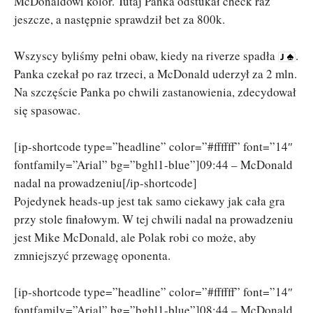
McDonaldowi kolor. Tutaj Panka odstukał check raz
jeszcze, a następnie sprawdził bet za 800k.
Wszyscy byliśmy pełni obaw, kiedy na riverze spadła
.
Panka czekał po raz trzeci, a McDonald uderzył za 2 mln.
Na szczęście Panka po chwili zastanowienia, zdecydował
się spasowac.
[ip-shortcode type=”headline” color=”#ffffff” font=”14″
fontfamily=”Arial” bg=”bghl1-blue”]09:44 – McDonald
nadal na prowadzeniu[/ip-shortcode]
Pojedynek heads-up jest tak samo ciekawy jak cała gra
przy stole finałowym. W tej chwili nadal na prowadzeniu
jest Mike McDonald, ale Polak robi co może, aby
zmniejszyć przewagę oponenta.
[ip-shortcode type=”headline” color=”#ffffff” font=”14″
fontfamily=”Arial” bg=”bghl1-blue”]08:44 – McDonald