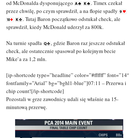
od McDonalda dysponującego
. Timex czekał
przez chwilę, po czym sprawdził, a na flopie spadły
. Tutaj Baron początkowo odstukał check, ale
sprawdził, kiedy McDonald uderzył za 800k.
Na turnie spadła
, gdzie Baron raz jeszcze odstukał
check, ale ostatecznie spasował po kolejnym becie
Mike’a za 1,2 mln.
[ip-shortcode type=”headline” color=”#ffffff” font=”14″
fontfamily=”Arial” bg=”bghl1-blue”]07:11 – Przerwa i
chip count![/ip-shortcode]
Pozostali w grze zawodnicy udali się właśnie na 15-
minutową przerwę.