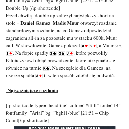
fontfamily=”Arial” bg=”bghl1-blue”]22:17 – Gamez
Double-Up [/ip-shortcode]
Przed chwilą double up zaliczył największy short na
Daniel Gamez
Madis Muur
stole –
.
otworzył rozdanie
standardowym rozdanie, na co Gamez odpowiedział
zagraniem all-in za pozostałe mu w stacku 600k. Muur
call. W showdownie, Gamez pokazał
, a Muur
. Na flopie spadły
, które pozwoliły
Estończykowi objąć prowadzenie, które utrzymało się
również na turnie
. Na szczęście dla Gameza, na
riverze spadła
i w ten sposób zdołał się podwoić.
Najważniejsze rozdania
[ip-shortcode type=”headline” color=”#ffffff” font=”14″
fontfamily=”Arial” bg=”bghl1-blue”]21:51 – Chip
Count[/ip-shortcode]