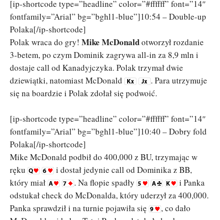
[ip-shortcode type=”headline” color=”#ffffff” font=”14″
fontfamily=”Arial” bg=”bghl1-blue”]10:54 – Double-up
Polaka[/ip-shortcode]
Mike McDonald
Polak wraca do gry!
otworzył rozdanie
3-betem, po czym Dominik zagrywa all-in za 8,9 mln i
dostaje call od Kanadyjczyka. Polak trzymał dwie
dziewiątki, natomiast McDonald
. Para utrzymuje
się na boardzie i Polak zdołał się podwoić.
[ip-shortcode type=”headline” color=”#ffffff” font=”14″
fontfamily=”Arial” bg=”bghl1-blue”]10:40 – Dobry fold
Polaka[/ip-shortcode]
Mike McDonald podbił do 400,000 z BU, trzymając w
ręku
i dostał jedynie call od Dominika z BB,
który miał
. Na flopie spadły
i Panka
odstukał check do McDonalda, który uderzył za 400,000.
Panka sprawdził i na turnie pojawiła się
, co dało