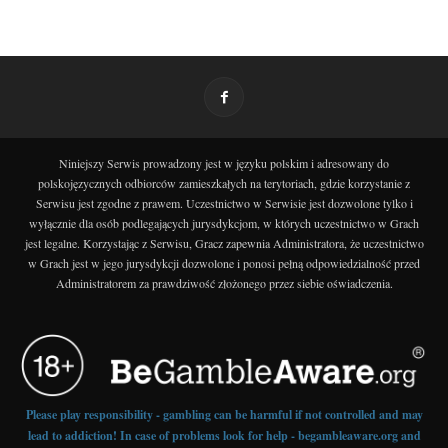
Niniejszy Serwis prowadzony jest w języku polskim i adresowany do
polskojęzycznych odbiorców zamieszkałych na terytoriach, gdzie korzystanie z
Serwisu jest zgodne z prawem. Uczestnictwo w Serwisie jest dozwolone tylko i
wyłącznie dla osób podlegających jurysdykcjom, w których uczestnictwo w Grach
jest legalne. Korzystając z Serwisu, Gracz zapewnia Administratora, że uczestnictwo
w Grach jest w jego jurysdykcji dozwolone i ponosi pełną odpowiedzialność przed
Administratorem za prawdziwość złożonego przez siebie oświadczenia.
Please play responsibility - gambling can be harmful if not controlled and may
lead to addiction! In case of problems look for help - begambleaware.org and