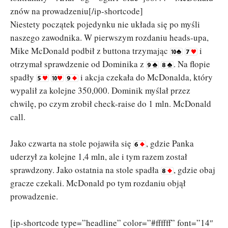
znów na prowadzeniu[/ip-shortcode]
Niestety początek pojedynku nie układa się po myśli
naszego zawodnika. W pierwszym rozdaniu heads-upa,
Mike McDonald podbił z buttona trzymając
i
otrzymał sprawdzenie od Dominika z
. Na flopie
spadły
i akcja czekała do McDonalda, który
wypalił za kolejne 350,000. Dominik myślał przez
chwilę, po czym zrobił check-raise do 1 mln. McDonald
call.
Jako czwarta na stole pojawiła się
, gdzie Panka
uderzył za kolejne 1,4 mln, ale i tym razem został
sprawdzony. Jako ostatnia na stole spadła
, gdzie obaj
gracze czekali. McDonald po tym rozdaniu objął
prowadzenie.
[ip-shortcode type=”headline” color=”#ffffff” font=”14″