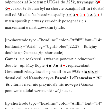
odpowiedział 3-betem z UTG+1 do 325k, trzymając
. Jako, że Fabian był na shorcie oznajmił all-in i dostał
call od Mike’a. Na boardzie spadły
i
w ten sposób pierwszy zawodnik pożegnał się z
marzeniami o mistrzowskim tytule.
[ip-shortcode type=”headline” color=”#ffffff” font=”14″
fontfamily=”Arial” bg=”bghl1-blue”]22:27 – Kolejny
double-up Gameza[/ip-shortcode]
Gamez
się rozkręcił i właśnie ponownie odnotował
double –up. Przy flopie
, reprezentant
Gwatemali zdecydował się na all-in za 995k z
i
Pascala LeFrancoisa
dostał call od Kanadyjczyka
z
. Turn i river nie przyniosły nic nowego i Gamez
ponownie zdołał wzmocnić swój stack.
[ip-shortcode type=”headline” color=”#ffffff” font=”14″