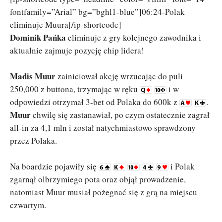
fontfamily=”Arial” bg=”bghl1-blue”]06:24-Polak
eliminuje Muura[/ip-shortcode]
Dominik Pańka
eliminuje z gry kolejnego zawodnika i
aktualnie zajmuje pozycję chip lidera!
Madis Muur
zainiciował akcję wrzucając do puli
250,000 z buttona, trzymając w ręku
i w
odpowiedzi otrzymał 3-bet od Polaka do 600k z
.
Muur
chwilę się zastanawiał, po czym ostatecznie zagrał
all-in za 4,1 mln i został natychmiastowo sprawdzony
przez Polaka.
Na boardzie pojawiły się
i Polak
zgarnął olbrzymiego pota oraz objął prowadzenie,
natomiast Muur musiał pożegnać się z grą na miejscu
czwartym.