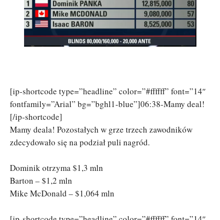
[ip-shortcode type=”headline” color=”#ffffff” font=”14″
fontfamily=”Arial” bg=”bghl1-blue”]06:38-Mamy deal!
[/ip-shortcode]
Mamy deala! Pozostałych w grze trzech zawodników
zdecydowało się na podział puli nagród.
Dominik otrzyma $1,3 mln
Barton – $1,2 mln
Mike McDonald – $1,064 mln
[ip-shortcode type=”headline” color=”#ffffff” font=”14″