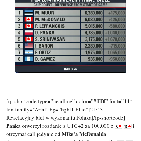
[ip-shortcode type=”headline” color=”#ffffff” font=”14″
fontfamily=”Arial” bg=”bghl1-blue”]21:43 –
Rewelacyjny blef w wykonaniu Polaka[/ip-shortcode]
Pańka
otworzył rozdanie z UTG+2 za 100,000 z
i
Mike’a McDonalda
otrzymał call jedynie od