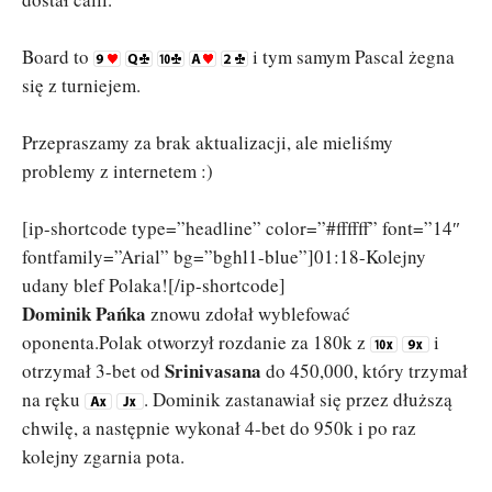
Board to
i tym samym Pascal żegna
się z turniejem.
Przepraszamy za brak aktualizacji, ale mieliśmy
problemy z internetem :)
[ip-shortcode type=”headline” color=”#ffffff” font=”14″
fontfamily=”Arial” bg=”bghl1-blue”]01:18-Kolejny
udany blef Polaka![/ip-shortcode]
Dominik Pańka
znowu zdołał wyblefować
oponenta.Polak otworzył rozdanie za 180k z
i
Srinivasana
otrzymał 3-bet od
do 450,000, który trzymał
na ręku
. Dominik zastanawiał się przez dłuższą
chwilę, a następnie wykonał 4-bet do 950k i po raz
kolejny zgarnia pota.