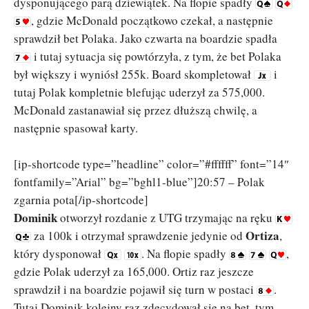
dysponującego parą dziewiątek. Na flopie spadły
, gdzie McDonald początkowo czekał, a następnie
sprawdził bet Polaka. Jako czwarta na boardzie spadła
i tutaj sytuacja się powtórzyła, z tym, że bet Polaka
był większy i wyniósł 255k. Board skompletował
i
tutaj Polak kompletnie blefując uderzył za 575,000.
McDonald zastanawiał się przez dłuższą chwilę, a
następnie spasował karty.
[ip-shortcode type=”headline” color=”#ffffff” font=”14″
fontfamily=”Arial” bg=”bghl1-blue”]20:57 – Polak
zgarnia pota[/ip-shortcode]
Dominik
otworzył rozdanie z UTG trzymając na ręku
Ortiza
za 100k i otrzymał sprawdzenie jedynie od
,
który dysponował
. Na flopie spadły
,
gdzie Polak uderzył za 165,000. Ortiz raz jeszcze
sprawdził i na boardzie pojawił się turn w postaci
.
Tutaj Dominik kolejny raz zdecydował się na bet, tym