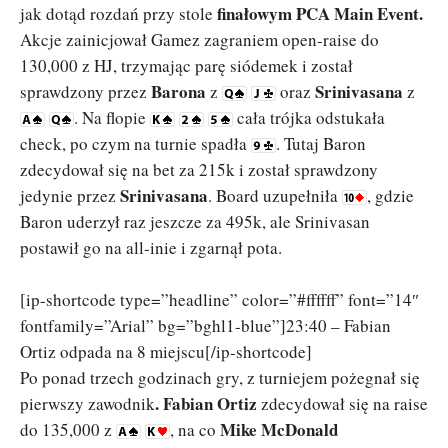
finałowym PCA Main Event.
jak dotąd rozdań przy stole
Akcje zainicjował Gamez zagraniem open-raise do
130,000 z HJ, trzymając parę siódemek i został
Barona
Srinivasana
sprawdzony przez
z
oraz
z
. Na flopie
cała trójka odstukała
check, po czym na turnie spadła
. Tutaj Baron
zdecydował się na bet za 215k i został sprawdzony
Srinivasana
jedynie przez
. Board uzupełniła
, gdzie
Baron uderzył raz jeszcze za 495k, ale Srinivasan
postawił go na all-inie i zgarnął pota.
[ip-shortcode type=”headline” color=”#ffffff” font=”14″
fontfamily=”Arial” bg=”bghl1-blue”]23:40 – Fabian
Ortiz odpada na 8 miejscu[/ip-shortcode]
Po ponad trzech godzinach gry, z turniejem pożegnał się
. Fabian Ortiz
pierwszy zawodnik
zdecydował się na raise
Mike McDonald
do 135,000 z
, na co