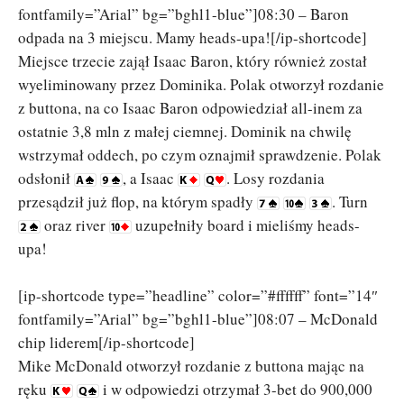
fontfamily=”Arial” bg=”bghl1-blue”]08:30 – Baron
odpada na 3 miejscu. Mamy heads-upa![/ip-shortcode]
Miejsce trzecie zajął Isaac Baron, który również został
wyeliminowany przez Dominika. Polak otworzył rozdanie
z buttona, na co Isaac Baron odpowiedział all-inem za
ostatnie 3,8 mln z małej ciemnej. Dominik na chwilę
wstrzymał oddech, po czym oznajmił sprawdzenie. Polak
odsłonił
, a Isaac
. Losy rozdania
przesądził już flop, na którym spadły
. Turn
oraz river
uzupełniły board i mieliśmy heads-
upa!
[ip-shortcode type=”headline” color=”#ffffff” font=”14″
fontfamily=”Arial” bg=”bghl1-blue”]08:07 – McDonald
chip liderem[/ip-shortcode]
Mike McDonald otworzył rozdanie z buttona mając na
ręku
i w odpowiedzi otrzymał 3-bet do 900,000