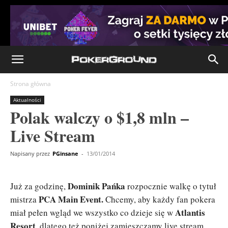
Strona główna
Aktualności
Polak walczy o $1,8 mln –
Live Stream
Napisany przez
PGinsane
-
13/01/2014
Dominik Pańka
Już za godzinę,
rozpocznie walkę o tytuł
PCA Main Event.
mistrza
Chcemy, aby każdy fan pokera
Atlantis
miał pełen wgląd we wszystko co dzieje się w
Resort
, dlatego też poniżej zamieszczamy live stream.