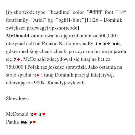
[ip-shortcode type=”headline” color=”#ffffff” font=”14″
fontfamily=”Arial” bg=”bghl1-blue”]11:26 – Dominik
zwiększa przewagę[/ip-shortcode]
McDonald
zainiciował akcję rozdaniem za 500,000 i
otrzymał call od Polaka. Na flopie spadły
,
gdzie mieliśmy check-check, po czym na turnie pojawiła
się
. McDonald zdecydował się tutaj na bet za
750,000 i Polak raz jeszcze sprawdził. Jako ostatnia na
stole spadła
i tutaj Dominik przejął inicjatywę,
uderzając za 900k. Kanadyjczyk call.
Showdown
McDonald
Panka