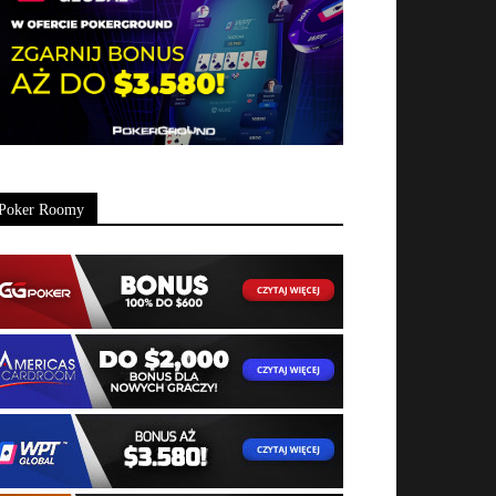
Poker Roomy