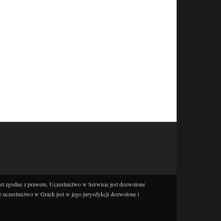
est zgodne z prawem. Uczestnictwo w Serwisie jest dozwolone
e uczestnictwo w Grach jest w jego jurysdykcji dozwolone i