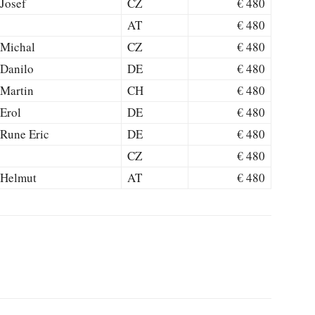
Josef
CZ
€ 480
AT
€ 480
Michal
CZ
€ 480
Danilo
DE
€ 480
Martin
CH
€ 480
Erol
DE
€ 480
Rune Eric
DE
€ 480
CZ
€ 480
Helmut
AT
€ 480