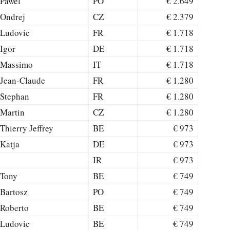
Pawel
PO
€ 2.649
Ondrej
CZ
€ 2.379
Ludovic
FR
€ 1.718
Igor
DE
€ 1.718
Massimo
IT
€ 1.718
Jean-Claude
FR
€ 1.280
Stephan
FR
€ 1.280
Martin
CZ
€ 1.280
Thierry Jeffrey
BE
€ 973
Katja
DE
€ 973
IR
€ 973
Tony
BE
€ 749
Bartosz
PO
€ 749
Roberto
BE
€ 749
Ludovic
BE
€ 749