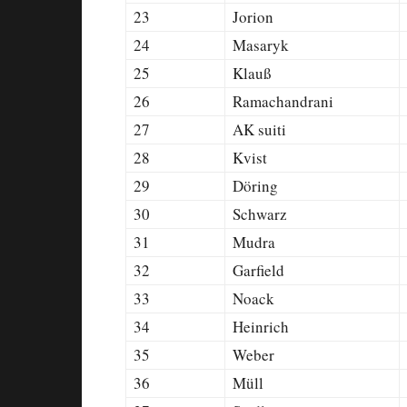
23
Jorion
24
Masaryk
25
Klauß
26
Ramachandrani
27
AK suiti
28
Kvist
29
Döring
30
Schwarz
31
Mudra
32
Garfield
33
Noack
34
Heinrich
35
Weber
36
Müll