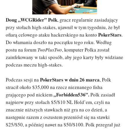
Doug „WCGRider” Polk
, gracz regularnie zasiadający
przy stołach high-stakes, ujawnił w tym tygodniu, że był
PokerStars
ofiarą celowego ataku hackerskiego na konto
.
Do włamania doszło na początku tego roku. Według
postu na forum
TwoPlusTwo
, komputer Polka został
zainfekowany w taki sposób, aby jego karty były widziane
podczas meczu high-stakes.
PokerStars w dniu 26 marca
Podczas sesji na
, Polk
stracił około $35,000 na rzecz nieznanego fisha
„Forbidden536”.
grającego pod nickiem
Polk zasiadł
najpierw przy stołach $5/$10 NL Hold’em, czyli na
znacznie niższych stawkach niż gra na co dzień, a
następnie razem z oszustem przeniósł się na stawki
$25/$50, a później nawet na $50/$100. Polk przegrał już