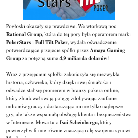
Pogłoski okazały się prawdziwe. We wtorkową noc
Rational Group
, która do tej pory była operatorem marki
PokerStars
Full Tilt Poker
i
, wydała oświadczenie
Amaya Gaming
potwierdzające przejęcie spółki przez
Group
4,9 miliarda dolarów
za potężną sumę
!
Wraz z przejęciem spłółki zakończyła się niezwykła
historia, człowieka, który dzięki swej śmiałości i
odwadze stał się pionierem w branży pokera online,
który zbudował swoją potęgę zdobywając zaufanie
milionów graczy i dostarczając im nie tylko najlepsze
gry, ale także wspaniałą obsługę klienta i bezpieczeństwo
Isai Scheinbergu,
w Internecie. Mowa tu o
który
powierzył w firmie równie znaczącą rolę swojemu synowi