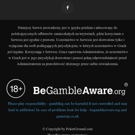
Niniejszy Serwis prowadzony jest w języku polskim i adresowany do
polskojęzycznych odbiorców zamieszkałych na terytoriach, gdzie korzystanie z
Serwisu jest zgodne z prawem. Uczestnictwo w Serwisie jest dozwolone tylko i
wyłącznie dla osób podlegających jurysdykcjom, w których uczestnictwo w Grach
jest legalne. Korzystając z Serwisu, Gracz zapewnia Administratora, że uczestnictwo
w Grach jest w jego jurysdykcji dozwolone i ponosi pełną odpowiedzialność przed
Administratorem za prawdziwość złożonego przez siebie oświadczenia.
Please play responsibility - gambling can be harmful if not controlled and may
lead to addiction! In case of problems look for help - begambleaware.org and
gamstop.co.uk
© Copyright by PokerGround.com
Wszelkie prawa zastrzeżone