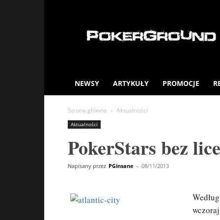
PokerGround.com
NEWSY
ARTYKUŁY
PROMOCJE
R
Strona główna
Aktualności
Aktualności
PokerStars bez lic
Napisany przez
PGinsane
-
08/11/2013
Według 
wczoraj