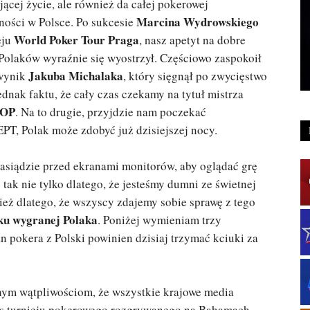
jącej życie, ale również da całej pokerowej
Marcina Wydrowskiego
ności w Polsce. Po sukcesie
World Poker Tour Praga
eju
, nasz apetyt na dobre
Polaków wyraźnie się wyostrzył. Częściowo zaspokoił
Jakuba Michalaka
 wynik
, który sięgnął po zwycięstwo
jednak faktu, że cały czas czekamy na tytuł mistrza
OP
. Na to drugie, przyjdzie nam poczekać
 EPT, Polak może zdobyć już dzisiejszej nocy.
zasiądzie przed ekranami monitorów, aby oglądać grę
 tak nie tylko dlatego, że jesteśmy dumni ze świetnej
nież dlatego, że wszyscy zdajemy sobie sprawę z tego
ku wygranej Polaka
. Poniżej wymieniam trzy
n pokera z Polski powinien dzisiaj trzymać kciuki za
dnym wątpliwościom, że wszystkie krajowe media
as turnieju pokerowego rozgrywanego na Bahamach.