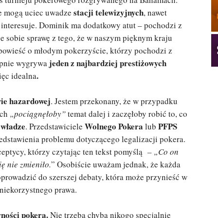
stacji telewizyjnych
nie mogą uciec uwadze
, nawet
 interesuje. Dominik ma dodatkowy atut – pochodzi z
e sobie sprawę z tego, że w naszym pięknym kraju
Opowieść o młodym pokerzyście, którzy pochodzi z
jeden
z najbardziej prestiżowych
tępnie wygrywa
.
ięc idealna
wie hazardowej
. Jestem przekonany, że w przypadku
ych
„pociągnęłoby”
temat dalej i zaczęłoby robić to, co
 władze
Wolnego Pokera
PFPS
. Przedstawiciele
lub
dstawienia problemu dotyczącego legalizacji pokera.
ceptycy, którzy czytając ten tekst pomyślą
– „Co on
ię nie zmieniło.
” Osobiście uważam jednak, że każda
doprowadzić do szerszej debaty, która może przynieść w
niekorzystnego prawa.
ności pokera.
Nie trzeba chyba nikogo specjalnie