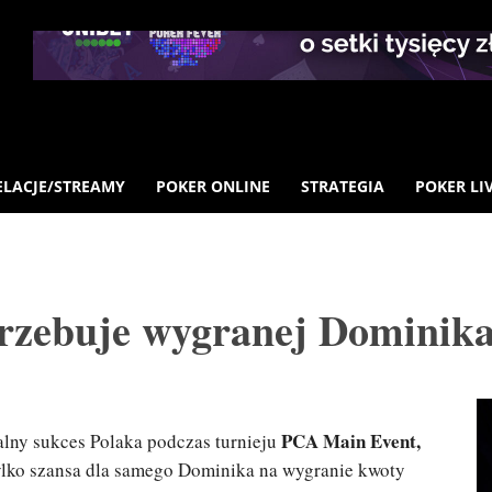
ELACJE/STREAMY
POKER ONLINE
STRATEGIA
POKER LI
trzebuje wygranej Dominik
PCA Main Event,
lny sukces Polaka podczas turnieju
tylko szansa dla samego Dominika na wygranie kwoty