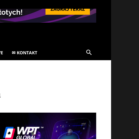
VE
✉ KONTAKT
a