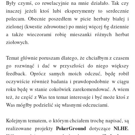
Były czymś, co rewelacyjnie na mnie działało. Tak czy
inaczej jeżeli ktoś lubi eksperymenty to serdecznie
polecam. Obecnie poszedłem w picie herbaty białej i
zielonej (kwestie zdrowotne) po mniej więcej 6g dziennie
a także wieczorami robię mieszanki różnych herbat
ziołowych.
Temat głównie poruszam dlatego, że chciałbym z czasem
go rozwinąć i dać w przyszłości do niego większy
feedback. Oprócz samych moich odczuć, będę robił
oczywiście również badania i prawdopodobnie w ciągu
roku będę w stanie cokolwiek zarekomendować. A wiem
też, że część z Was ten temat interesuje i być może ktoś z
Was mógłby podzielić się własnymi odczuciami.
Kolejnym tematem, o którym chciałem trochę napisać, są
PokerGround
NLHE
realizowane projekty
dotyczące
.