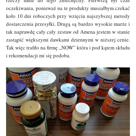
rzeczy mnie do tego zniechęciły. Pierwszą był czas
oczekiwania, ponieważ na te produkty musiałbym czekać
koło 10 dni roboczych przy wzięciu najszybszej metody
dostarczenia przesyłki. Drugą są bardzo wysokie marże i
tak naprawdę cały cały zestaw od Amena jestem w stanie
zastąpić większymi dawkami dziennymi w niższej cenie.
Tak więc trafiło na firmę „NOW” która i pod kątem składu
i rekomendacji mi się podoba.