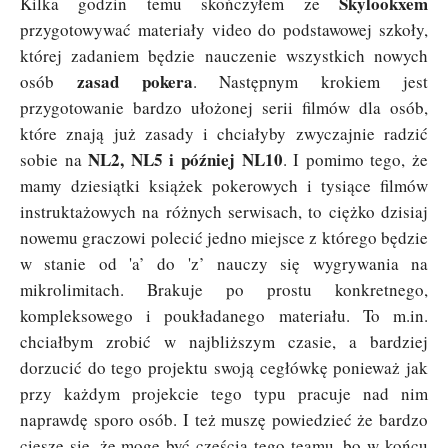
Skylookxem
Kilka godzin temu skończyłem ze
przygotowywać materiały video do podstawowej szkoły,
której zadaniem będzie nauczenie wszystkich nowych
zasad pokera
osób
. Następnym krokiem jest
przygotowanie bardzo ułożonej serii filmów dla osób,
które znają już zasady i chciałyby zwyczajnie radzić
NL2, NL5 i później NL10
sobie na
. I pomimo tego, że
mamy dziesiątki książek pokerowych i tysiące filmów
instruktażowych na różnych serwisach, to ciężko dzisiaj
nowemu graczowi polecić jedno miejsce z którego będzie
w stanie od 'a’ do 'z’ nauczy się wygrywania na
mikrolimitach. Brakuje po prostu konkretnego,
kompleksowego i poukładanego materiału. To m.in.
chciałbym zrobić w najbliższym czasie, a bardziej
dorzucić do tego projektu swoją cegłówkę ponieważ jak
przy każdym projekcie tego typu pracuje nad nim
naprawdę sporo osób. I też muszę powiedzieć że bardzo
cieszę się, że mogę być częścią tego teamu, bo w końcu