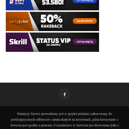
Niniejszy Serwis prowadzony jest w języku polskim i adresowany do
polskojęzycznych odbiorców zamieszkałych na terytoriach, gdzie korzystanie z
Serwisu jest zgodne z prawem. Uczestnictwo w Serwisie jest dozwolone tylko i