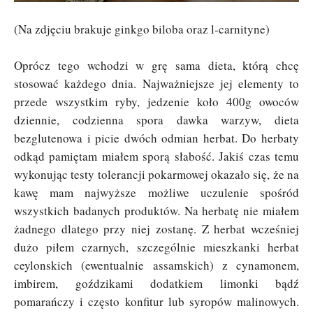
(Na zdjęciu brakuje ginkgo biloba oraz l-carnityne)
Oprócz tego wchodzi w grę sama dieta, którą chcę
stosować każdego dnia. Najważniejsze jej elementy to
przede wszystkim ryby, jedzenie koło 400g owoców
dziennie, codzienna spora dawka warzyw, dieta
bezglutenowa i picie dwóch odmian herbat. Do herbaty
odkąd pamiętam miałem sporą słabość. Jakiś czas temu
wykonując testy tolerancji pokarmowej okazało się, że na
kawę mam najwyższe możliwe uczulenie spośród
wszystkich badanych produktów. Na herbatę nie miałem
żadnego dlatego przy niej zostanę. Z herbat wcześniej
dużo piłem czarnych, szczególnie mieszkanki herbat
ceylonskich (ewentualnie assamskich) z cynamonem,
imbirem, goździkami dodatkiem limonki bądź
pomarańczy i często konfitur lub syropów malinowych.