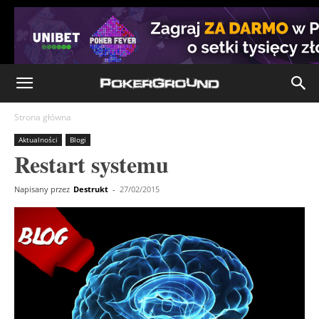
Strona główna
Aktualności
Blogi
Restart systemu
Napisany przez
Destrukt
-
27/02/2015