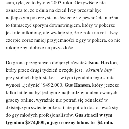
sam, tyle, że to było w 2003 roku. Oczywiście nie
oznacza to, że z dnia na dzień Ivey przestał być
najlepszym pokerzystą na świecie i z pewnością można
to tłumaczyć sporym downswingiem, który w pokerze
jest nieunikniony, ale wydaje się, że z roku na rok, Ivey
czerpie coraz mniej przyjemności z gry w pokera, co nie
rokuje zbyt dobrze na przyszłość.
Isaac Haxton
Do grona przegranych dołączył również
,
który przez drugi tydzień z rzędu jest
„okrutnie bity”
przy stołach high-stakes – w tym tygodniu jego strata
Gus Hansen
wynosi „jedynie” $492,000.
, który jeszcze
kilka lat temu był jednym z najbardziej utalentowanych
graczy online, wyraźnie nie potrafi się odnaleźć w
dzisiejszym świecie pokera i nie potrafi dostosować się
Gus stracił w tym
do gry młodych profesjonalistów.
tygodniu $574,000, a jego roczny bilans to -$4 mln.