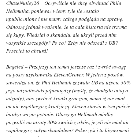
ChaseNutley26 – Oczywiście nie chcę obwiniać Phila
Hellmutha, ponieważ wiemy tyle ile zostało
upublicznione i nie mamy całego podglądu na sprawę.
Odnoszę jednak wrażenie, że ta cała historia nie trzyma
się kupy. Wiedział o skandalu, ale ukryli przed nim
wszystkie szczegóły? Po co? Żeby nie odszedł z UB?
Przecież to absurd!
Bageled – Przejrzyj ten temat jeszcze raz i zwróć uwagę
na posty użytkownika ElevenGrover. W jeden z postów,
stwierdza on, że Phil Hellmuth zezwala UB na użycie 30%
jego udziałów/akcji/pieniędzy (myślę, że chodziło tutaj o
udziały), aby zwrócić środki graczom, mimo iż nie miał
on nic wspólnego z kradzieżą. Eleven stawia w tym poście
bardzo ważne pytanie. Dlaczego Hellmuth miałby
pozwolić na utratę 30% swoich zysków, jeżeli nie miał nic
wspólnego z całym skandalem? Pokerzyści to biznesmeni