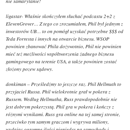
nie samarytanie!
ligastar- Właśnie skończyłem słuchać podcastu 2+2 z
ElevenGrover… Z tego co zrozumiałem, Phil był jednym z
inwestorów UB… to on pomógł uzyskać potrzebne $$$ od
Teda Forresta i innych na otwarcie biznesu. WSOP
powinien zbanować Phila dożywotnio, Phil nie powinien
mieć też możliwości współtworzenia żadnego biznesu
gamingowego na terenie USA, a także powinien zostać
złożony pozew sądowy.
donkiman – Prześledźmy to jeszcze raz. Phil Hellmuth to
przyjaciel Russa. Phil wielokrotnie grał w pokera z
Russem. Według Hellmutha, Russ prawdopodobnie nie
jest dobrym pokerzystą. Phil gra w pokera i kończy z
różnymi wynikami. Russ gra online na tej samej stronie,
przeciwko tym samym graczom i wygrywa miliony,
wydając ogromne ilości pieniędzy na samochody i