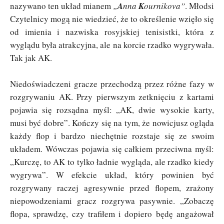
nazywano ten układ mianem
„
A
nna
K
ournikova”
. Młodsi
Czytelnicy mogą nie wiedzieć, że to określenie wzięło się
od imienia i nazwiska rosyjskiej tenisistki, która z
wyglądu była atrakcyjna, ale na korcie rzadko wygrywała.
Tak jak AK.
Niedoświadczeni gracze przechodzą przez różne fazy w
rozgrywaniu AK. Przy pierwszym zetknięciu z kartami
pojawia się rozsądna myśl: „AK, dwie wysokie karty,
musi być dobre”. Kończy się na tym, że nowicjusz ogląda
każdy flop i bardzo niechętnie rozstaje się ze swoim
układem. Wówczas pojawia się całkiem przeciwna myśl:
„Kurczę, to AK to tylko ładnie wygląda, ale rzadko kiedy
wygrywa”. W efekcie układ, który powinien być
rozgrywany raczej agresywnie przed flopem, zrażony
niepowodzeniami gracz rozgrywa pasywnie. „Zobaczę
flopa, sprawdzę, czy trafiłem i dopiero będę angażował