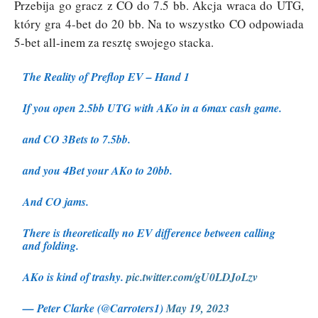
Przebija go gracz z CO do 7.5 bb. Akcja wraca do UTG,
który gra 4-bet do 20 bb. Na to wszystko CO odpowiada
5-bet all-inem za resztę swojego stacka.
The Reality of Preflop EV – Hand 1
If you open 2.5bb UTG with AKo in a 6max cash game.
and CO 3Bets to 7.5bb.
and you 4Bet your AKo to 20bb.
And CO jams.
There is theoretically no EV difference between calling
and folding.
AKo is kind of trashy.
pic.twitter.com/gU0LDJoLzv
— Peter Clarke (@Carroters1)
May 19, 2023