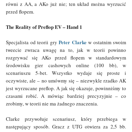
równi z AA, a AKo już nie; ten układ można wyrzucić
przed flopem.
The Reality of Preflop EV – Hand 1
Peter Clarke
Specjalista od teorii gry
w ostatnim swoim
tweecie zwraca uwagę na to, jak w teorii powinno
rozgrywać się AKo przed flopem w standardowym
środowisku gier cashowych online (100 bb), w
scenariuszu 5-bet. Wszystko wydaje się proste i
oczywiste, ale – no umówmy się – niezwykle rzadko AK
jest wyrzucane preflop. A jak się okazuje, powinniśmy to
czasami robić. A mówiąc bardziej precyzyjnie – co
zrobimy, w teorii nie ma żadnego znaczenia.
Clarke przywołuje scenariusz, który przebiega w
następujący sposób. Gracz z UTG otwiera za 2,5 bb.