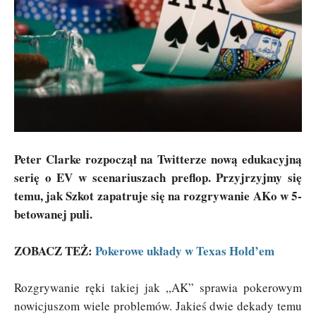
Peter Clarke rozpoczął na Twitterze nową edukacyjną
serię o EV w scenariuszach preflop. Przyjrzyjmy się
temu, jak Szkot zapatruje się na rozgrywanie AKo w 5-
betowanej puli.
ZOBACZ TEŻ:
Pokerowe układy w Texas Hold’em
Rozgrywanie ręki takiej jak „AK” sprawia pokerowym
nowicjuszom wiele problemów. Jakieś dwie dekady temu