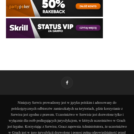
Niniejszy Serwis prowadzony jest w języku polskim i adresowany do
polskojęzycznych odbiorców zamieszkałych na terytoriach, gdzie korzystanie z
Serwisu jest zgodne z prawem. Uczestnictwo w Serwisie jest dozwolone tylko i
wyłącznie dla osób podlegających jurysdykcjom, w których uczestnictwo w Grach
jest legalne. Korzystając z Serwisu, Gracz zapewnia Administratora, że uczestnictwo
w Grach jest w jego jurysdykcji dozwolone i ponosi pełną odpowiedzialność przed