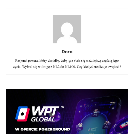
Doro
Pasjonat pokera, który chciałby, żeby gra stała się ważniejszą częścią jego
życia. Wybrał się w drogę z NL2 do NL100. Czy kiedyś zrealizuje swój cel?