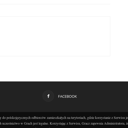
FACEBOOK
 do polskojęzycznych odbiorców zamieszkałych na terytoriach, gdzie korzystanie z Serwisu j
h uczestnictwo w Grach jest legalne. Korzystając z Serwisu, Gracz zapewnia Administratora, ż