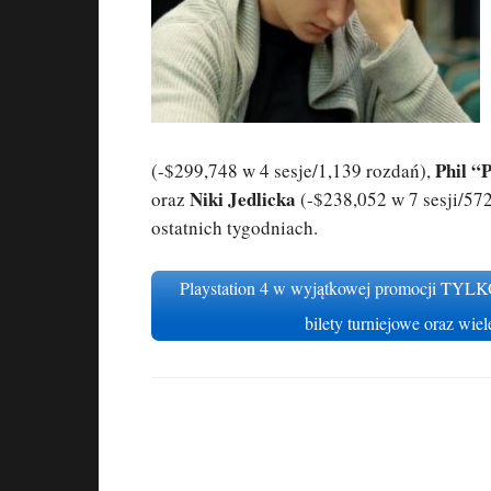
Phil “
(-$299,748 w 4 sesje/1,139 rozdań),
Niki Jedlicka
oraz
(-$238,052 w 7 sesji/572
ostatnich tygodniach.
Playstation 4 w wyjątkowej promocji TYLK
bilety turniejowe oraz wi