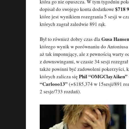
która go nie opuszcza. W tym tygodniu pok
$718 
dopisał do swojego konta dodatkowe
które jest wynikiem rozegrania 5 sesji w cz
których zagrał zaledwie 891 rąk.
Gusa Hanse
Był to również dobry czas dla
którego wynik w porównaniu do Antoniusa n
aż tak imponujący, ale z pewnością warty o
z downswingami, w czasie 34 sesji rozegrał
także powinni być zadowoleni pokerzyści, k
Phil “OMGClayAiken” 
których zalicza się
“Carlooo13”
(+$185,374 w 15sesji/891 ro
2 sesje/733 rozdań).