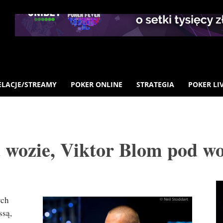
ELACJE/STREAMY
POKER ONLINE
STRATEGIA
POKER LI
a wozie, Viktor Blom pod w
ych
ssą,