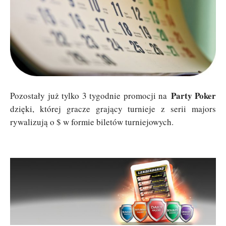
Party Poker
Pozostały już tylko 3 tygodnie promocji na
dzięki, której gracze grający turnieje z serii majors
rywalizują o $ w formie biletów turniejowych.