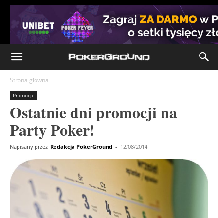
Strona główna
Promocje
Ostatnie dni promocji na
Party Poker!
Napisany przez
Redakcja PokerGround
-
12/08/2014