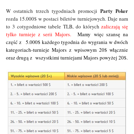
Party Poker
W ostatnich trzech tygodniach promocji
rozda 15.000$ w postaci biletów turniejowych. Daje nam
to 3 cotygodniowe tabele TLB, do których
zaliczają się
tylko turnieje z serii Majors.
M
amy
więc szansę na
część z
5.000$ każdego tygodnia do wygrania w dwóch
kategoriach-turnieje Majors z wpisowym 20$ włącznie
oraz drugą z wszystkimi turniejami Majors powyżej 20$.