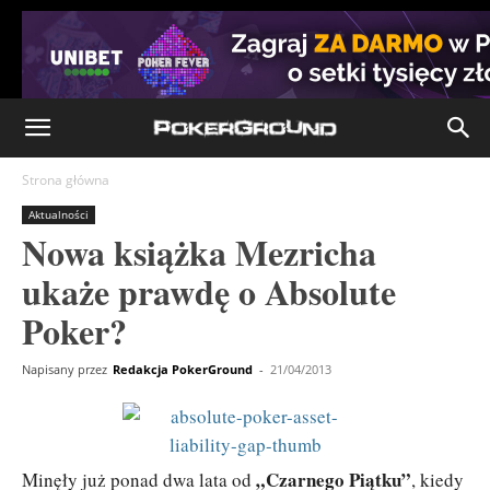
Strona główna
Aktualności
Nowa książka Mezricha
ukaże prawdę o Absolute
Poker?
Napisany przez
Redakcja PokerGround
-
21/04/2013
„Czarnego Piątku”
Minęły już ponad dwa lata od
, kiedy