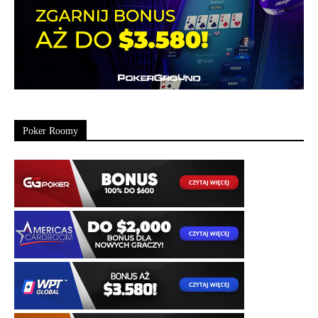
Poker Roomy