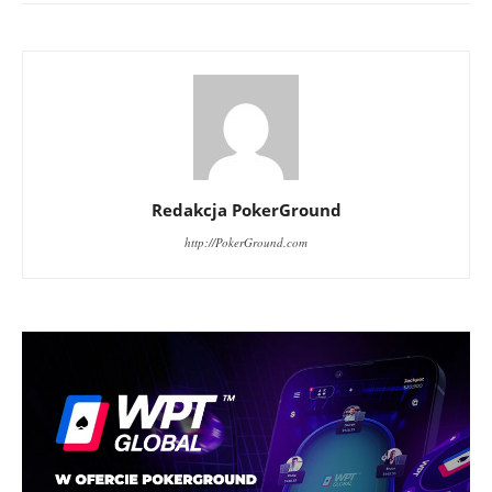
Redakcja PokerGround
http://PokerGround.com