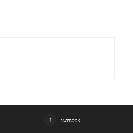
FACEBOOK