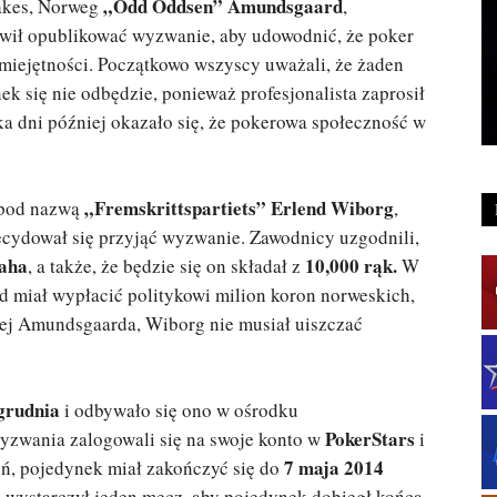
„Odd Oddsen” Amundsgaard
akes, Norweg
,
wił opublikować wyzwanie, aby udowodnić, że poker
umiejętności. Początkowo wszyscy uważali, że żaden
ek się nie odbędzie, ponieważ profesjonalista zaprosił
ka dni później okazało się, że pokerowa społeczność w
„Fremskrittspartiets” Erlend Wiborg
j pod nazwą
,
decydował się przyjąć wyzwanie. Zawodnicy uzgodnili,
aha
10,000 rąk.
, a także, że będzie się on składał z
W
miał wypłacić politykowi milion koron norweskich,
ej Amundsgaarda, Wiborg nie musiał uiszczać
grudnia
i odbywało się ono w ośrodku
PokerStars
yzwania zalogowali się na swoje konto w
i
7 maja 2014
ń, pojedynek miał zakończyć się do
u, wystarczył jeden mecz, aby pojedynek dobiegł końca.