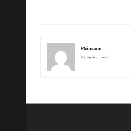
PGinsane
http://pokerground.pl