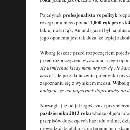
profesjonalista vs polityk
Pojedynek
rozpo
1,000 rąk przy st
rozegraniu nieco ponad
takiej ilości rąk, Amundsgaard był na plus
jego oponenta jest tak duża, że lepiej zako
Wiborg jeszcze przed rozpoczęciem pojedyn
przed rozpoczęciem wyzwania, a jego opon
się uśmiechać kiedy mam naprawdę złe kar
karty,”
ale po zakończeniu pojedynku przyzna
Wiborg 
zapoznaniu się z wynikiem meczu,
nadzieję, że ten pojedynek doprowadzi do d
Norwegia już od jakiegoś czasu przymierza 
październiku 2013 roku
władzę objęła nowa 
przepisów dotyczących hazardu online, dzi
prowadzić działalność na terenie tego ska