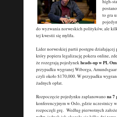
high-st
postano
to gra 
pojedyn
do wyzwania norweskich polityków, ale kil
tej kwestii się myliła.
Lider norweskiej partii postępu działające
który popiera legalizację pokera online, z
heads-up w PL Om
że rozegrają pojedynek
przypadku wygranej Wiborga, Amundsgaard 
czyli około $170,000. W przypadku wygran
żadnych opłat.
na 7 
Rozpoczęcie pojedynku zaplanowano
konferencyjnym w Oslo, gdzie uczestnicy w
rozpoczęli grę. Według pierwotnych założe
roku
, jednak jak okazało się kilka dni tem