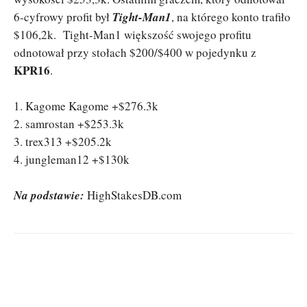
6-cyfrowy profit był
Tight-Man1
, na którego konto trafiło
$106,2k. Tight-Man1 większość swojego profitu
odnotował przy stołach $200/$400 w pojedynku z
KPR16
.
1. Kagome Kagome +$276.3k
2. samrostan +$253.3k
3. trex313 +$205.2k
4. jungleman12 +$130k
Na podstawie:
HighStakesDB.com