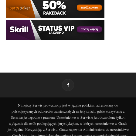
Niniejszy Serwis prowadzony jest w języku polskim i adresowany do
polskojęzycznych odbiorców zamieszkałych na terytoriach, gdzie korzystanie z
Serwisu jest zgodne z prawem. Uczestnictwo w Serwisie jest dozwolone tylko i
wyłącznie dla osób podlegających jurysdykcjom, w których uczestnictwo w Grach
jest legalne. Korzystając z Serwisu, Gracz zapewnia Administratora, że uczestnictwo
w Grach jest w jego jurysdykcji dozwolone i ponosi pełną odpowiedzialność przed