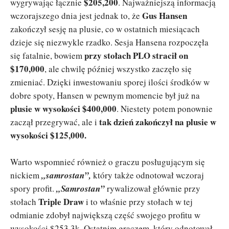
$205,200
wygrywając łącznie
. Najważniejszą informacją
Gus Hansen
wczorajszego dnia jest jednak to, że
zakończył sesję na plusie, co w ostatnich miesiącach
dzieje się niezwykle rzadko. Sesja Hansena rozpoczęła
przy stołach PLO stracił on
się fatalnie, bowiem
$170,000
, ale chwilę później wszystko zaczęło się
zmieniać. Dzięki inwestowaniu sporej ilości środków w
dobre spoty, Hansen w pewnym momencie był już na
plusie w wysokości $400,000
. Niestety potem ponownie
tak dzień zakończył na plusie w
zaczął przegrywać, ale i
wysokości $125,000.
Warto wspomnieć również o graczu posługującym się
nickiem
„samrostan”,
który także odnotował wczoraj
spory profit.
„Samrostan”
rywalizował głównie przy
Triple Draw
stołach
i to właśnie przy stołach w tej
odmianie zdobył największą część swojego profitu w
wysokości $253,3k. Ostatnim graczem, który odnotował