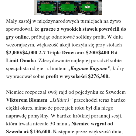
Mały zastój w międzynarodowych turniejach na żywo
gracze z wysokich stawek powrócili do
spowodował, że
gry online
, próbując odnotować solidny profit. W dniu
wczorajszym, większość akcji toczyła się przy stołach
$2,000/$4,000 2-7 Triple Draw
$200/$400 Pot
oraz
Limit Omaha
. Zdecydowanie najlepiej poradził sobie
specjalista od gier z limitem
„Kagome Kagome”
, który
profit w wysokości $276,300.
wypracował sobie
Niemiec rozpoczął swój rajd od pojedynku ze Szwedem
Viktorem Blomem
.
„Isildur1”
przechodzi teraz bardzo
ciężki okres, mimo że początek roku był dla niego
naprawdę pomyślny. W bardzo krótkiej porannej sesji,
, Niemiec wygrał od
która trwała niecałe 30 minut
Szweda aż $136,600.
Następnie przez większość dnia,