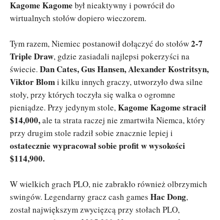
Kagome Kagome
był nieaktywny i powrócił do
wirtualnych stołów dopiero wieczorem.
2-7
Tym razem, Niemiec postanowił dołączyć do stołów
Triple Draw
, gdzie zasiadali najlepsi pokerzyści na
Dan Cates, Gus Hansen, Alexander Kostritsyn,
świecie.
Viktor Blom
i kilku innych graczy, utworzyło dwa silne
stoły, przy których toczyła się walka o ogromne
Kagome Kagome stracił
pieniądze. Przy jedynym stole,
$14,000,
ale ta strata raczej nie zmartwiła Niemca, który
przy drugim stole radził sobie znacznie lepiej i
ostatecznie wypracował sobie profit w wysokości
$114,900.
W wielkich grach PLO, nie zabrakło również olbrzymich
Hac Dong
swingów. Legendarny gracz cash games
,
został największym zwycięzcą przy stołach PLO,