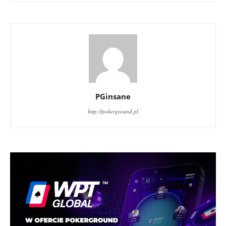
PGinsane
http://pokerground.pl