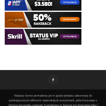
Niniejszy Serwis prowadzony jest w języku polskim i adresowany do
polskojęzycznych odbiorców zamieszkałych na terytoriach, gdzie korzystanie z
Serwisu jest zgodne z prawem. Uczestnictwo w Serwisie jest dozwolone tylko i