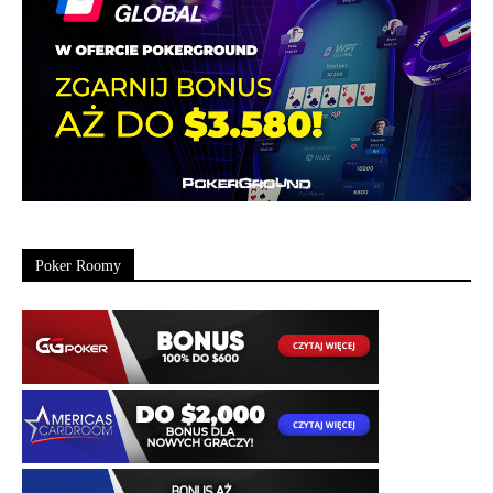
Poker Roomy