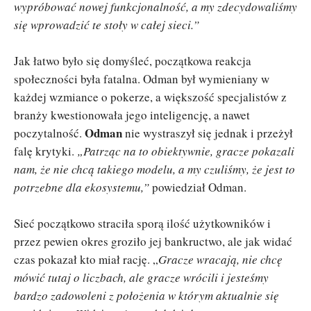
wypróbować nowej funkcjonalność, a my zdecydowaliśmy
się wprowadzić te stoły w całej sieci.”
Jak łatwo było się domyśleć, początkowa reakcja
społeczności była fatalna. Odman był wymieniany w
każdej wzmiance o pokerze, a większość specjalistów z
branży kwestionowała jego inteligencję, a nawet
Odman
poczytalność.
nie wystraszył się jednak i przeżył
falę krytyki.
„Patrząc na to obiektywnie, gracze pokazali
nam, że nie chcą takiego modelu, a my czuliśmy, że jest to
potrzebne dla ekosystemu,”
powiedział Odman.
Sieć początkowo straciła sporą ilość użytkowników i
przez pewien okres groziło jej bankructwo, ale jak widać
czas pokazał kto miał rację. „
Gracze wracają, nie chcę
mówić tutaj o liczbach, ale gracze wrócili i jesteśmy
bardzo zadowoleni z położenia w którym aktualnie się