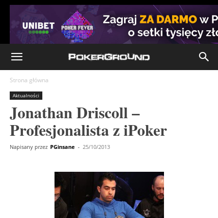
Strona główna
Aktualności
Jonathan Driscoll –
Profesjonalista z iPoker
Napisany przez
PGinsane
-
25/10/2013