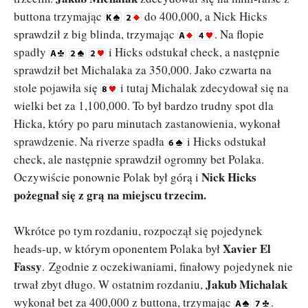
buttona trzymając
do 400,000, a Nick Hicks
sprawdził z big blinda, trzymając
. Na flopie
spadły
i Hicks odstukał check, a następnie
sprawdził bet Michalaka za 350,000. Jako czwarta na
stole pojawiła się
i tutaj Michalak zdecydował się na
wielki bet za 1,100,000. To był bardzo trudny spot dla
Hicka, który po paru minutach zastanowienia, wykonał
sprawdzenie. Na riverze spadła
i Hicks odstukał
check, ale następnie sprawdził ogromny bet Polaka.
Nick Hicks
Oczywiście ponownie Polak był górą i
pożegnał się z grą na miejscu trzecim.
Wkrótce po tym rozdaniu, rozpoczął się pojedynek
Xavier El
heads-up, w którym oponentem Polaka był
Fassy
. Zgodnie z oczekiwaniami, finałowy pojedynek nie
Jakub Michalak
trwał zbyt długo. W ostatnim rozdaniu,
wykonał bet za 400,000 z buttona, trzymając
.