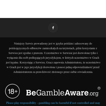
Niniejszy Serwis prowadzony jest w języku polskim i adresowany do
polskojęzycznych odbiorców zamieszkałych na terytoriach, gdzie korzystanie z
Serwisu jest zgodne z prawem. Uczestnictwo w Serwisie jest dozwolone tylko i
wyłącznie dla osób podlegających jurysdykcjom, w których uczestnictwo w Grach
jest legalne. Korzystając z Serwisu, Gracz zapewnia Administratora, że uczestnictwo
w Grach jest w jego jurysdykcji dozwolone i ponosi pełną odpowiedzialność przed
Administratorem za prawdziwość złożonego przez siebie oświadczenia.
Please play responsibility - gambling can be harmful if not controlled and may