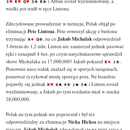
i Alban został wyeliminowany, a
wielki pot trafił w ręce Lintona.
Zdecydowane prowadzenie w turnieju, Polak objął po
Pete Lintona
eliminacji
. Pete otworzył akcję z buttona
Jakub Michalak
trzymając
, na co
odpowiedział
3-betem do 1,2 mln. Linton nie zamierzał jednak pasować
ręki i oznajmił 4-bet, po czym natychmiastowo sprawdził
shove Michalaka za 17,000,000! Jakub pokazał
.
Ponownie nasz rodak znalazł się w sporych tarapatach,
ponieważ ryzykował utratę sporego pota. Na boardzie
pojawiły się jednak
i Linton został
wyeliminowany, a Jakub po tym rozdaniu miał w stacku
28,000,000.
Polak na tym jednak nie poprzestał i był też
Nicka Hicksa
odpowiedzialny za eliminacje
na miejscu
Jakub Michalak
trzecim.
zdecydował się na mini-raise z