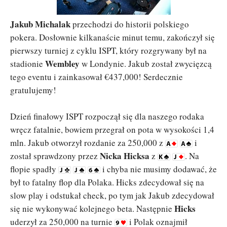
Jakub Michalak
przechodzi do historii polskiego
pokera. Dosłownie kilkanaście minut temu, zakończył się
pierwszy turniej z cyklu ISPT, który rozgrywany był na
Wembley
stadionie
w Londynie. Jakub został zwycięzcą
tego eventu i zainkasował €437,000! Serdecznie
gratulujemy!
Dzień finałowy ISPT rozpoczął się dla naszego rodaka
wręcz fatalnie, bowiem przegrał on pota w wysokości 1,4
mln. Jakub otworzył rozdanie za 250,000 z
i
Nicka Hicksa
został sprawdzony przez
z
. Na
flopie spadły
i chyba nie musimy dodawać, że
był to fatalny flop dla Polaka. Hicks zdecydował się na
slow play i odstukał check, po tym jak Jakub zdecydował
Hicks
się nie wykonywać kolejnego beta. Następnie
uderzył za 250,000 na turnie
i Polak oznajmił