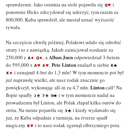
sprawdzenie. Jako ostatnia na stole pojawiła się
i
ponownie Hicks zdecydował się uderzyć, tym razem za
800,000. Kuba sprawdził, ale musiał uznać wyższość
rywala.
Na szczęście chwilę później, Polakowi udało się odrobić
straty i to z nawiązką. Jakub zainicjował rozdanie za
Alban Juen
250,000 z
, a
odpowiedział 3-betem
Pete Linton
do 595,000 z
.
znalazł u siebie
i oznajmił 4-bet do 1,3 mln! W tym momencie pot był
już naprawdę wielki, ale nasz rodak znacznie go
Linton
powiększył, wykonując all-in za 4,7 mln.
call! Na
flopie spadły
i w tym momencie nadal na
prowadzeniu był Linton, ale Polak złapał kilka outów do
strita. Na turnie pojawiła się
i kiedy wydawało się
już, że Kuba odpadnie z turnieju, na riverze spadł
magiczny
i to nasz rodak zgarnął olbrzymiego pota.