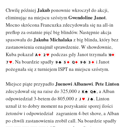
Jakub
Chwilę później
ponownie wkroczył do akcji,
Gwendoline Janot
eliminując na miejscu szóstym
.
Mocno skrócona Francuzka zdecydowała się na all-in
preflop za ostatnie pięć big blindów. Następnie akcja
Jakuba Michalaka
spasowała do
z big blinda, który bez
zastanowienia oznajmił sprawdzenie. W showdownie,
Kuba pokazał
podczas gdy Janot trzymała
. Na boardzie spadły
i Janot
pożegnała się z turniejem ISPT na miejscu szóstym.
Juenowi Albanowi
Pete Linton
Miejsce piąte przypadło
.
zdecydował się na raise do 325,000 z
, a Alban
odpowiedział 3-betem do 805,000 z
. Linton
uznał iż to dobry moment na pozyskanie sporej ilości
żetonów i odpowiedział zagraniem 4-bet shove, a Alban
po chwili zastanowienia zrobił call. Na boardzie spadły