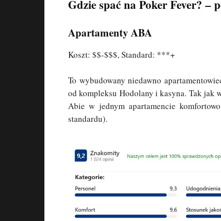
Gdzie spać na Poker Fever? –
Apartamenty ABA
Koszt: $$-$$$, Standard: ***+
To wybudowany niedawno apartamentowiec, 
od kompleksu Hodolany i kasyna. Tak jak 
Abie w jednym apartamencie komfortow
standardu).