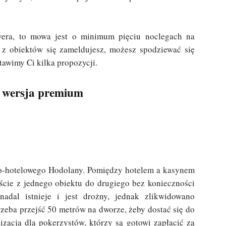
evera, to mowa jest o minimum pięciu noclegach na
 z obiektów się zameldujesz, możesz spodziewać się
tawimy Ci kilka propozycji.
– wersja premium
wo-hotelowego Hodolany. Pomiędzy hotelem a kasynem
ejście z jednego obiektu do drugiego bez konieczności
adal istnieje i jest drożny, jednak zlikwidowano
rzeba przejść 50 metrów na dworze, żeby dostać się do
lizacja dla pokerzystów, którzy są gotowi zapłacić za