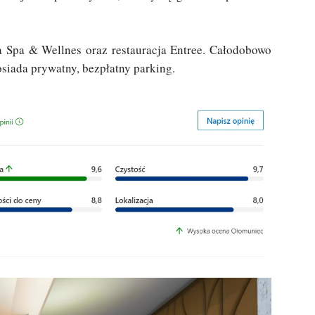
efa Spa & Wellnes oraz restauracja Entree. Całodobowo
osiada prywatny, bezpłatny parking.