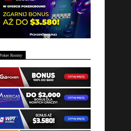
Poker Roomy