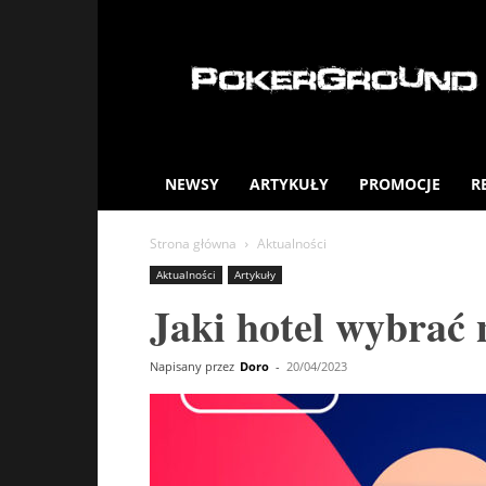
PokerGround.com
NEWSY
ARTYKUŁY
PROMOCJE
R
Strona główna
Aktualności
Aktualności
Artykuły
Jaki hotel wybrać 
Napisany przez
Doro
-
20/04/2023