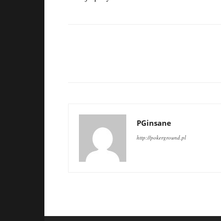
PGinsane
http://pokerground.pl