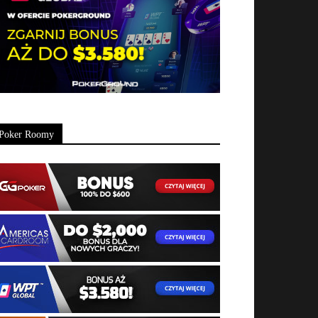
Poker Roomy