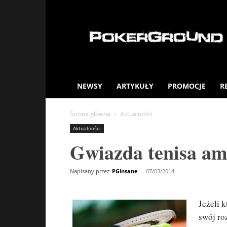
PokerGround.com
NEWSY
ARTYKUŁY
PROMOCJE
R
Strona główna
Aktualności
Aktualności
Gwiazda tenisa am
Napisany przez
PGinsane
-
07/03/2014
Jeżeli k
swój ro