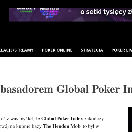
ELACJE/STREAMY
POKER ONLINE
STRATEGIA
POKER LI
basadorem Global Poker I
Global Poker Index
toś z was myślał, że
zakończy
The Hendon Mob
zwój na kupnie bazy
, to był w