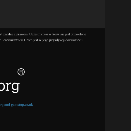
est zgodne z prawem. Uczestnictwo w Serwisie jest dozwolone
e uczestnictwo w Grach jest w jego jurysdykcji dozwolone i
.org and gamstop.co.uk