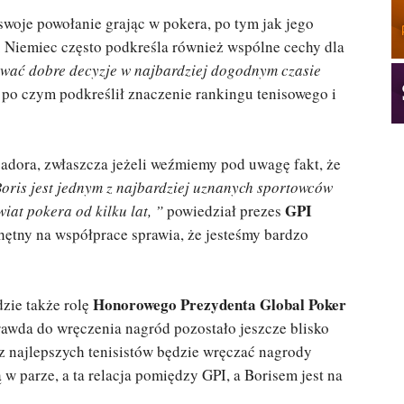
swoje powołanie grając w pokera, po tym jak jego
a. Niemiec często podkreśla również wspólne cechy dla
ać dobre decyzje w najbardziej dogodnym czasie
 po czym podkreślił znaczenie rankingu tenisowego i
dora, zwłaszcza jeżeli weźmiemy pod uwagę fakt, że
oris jest jednym z najbardziej uznanych sportowców
GPI
iat pokera od kilku lat, ”
powiedział prezes
 chętny na współprace sprawia, że jesteśmy bardzo
Honorowego Prezydenta Global Poker
zie także rolę
rawda do wręczenia nagród pozostało jeszcze blisko
n z najlepszych tenisistów będzie wręczać nagrody
 w parze, a ta relacja pomiędzy GPI, a Borisem jest na