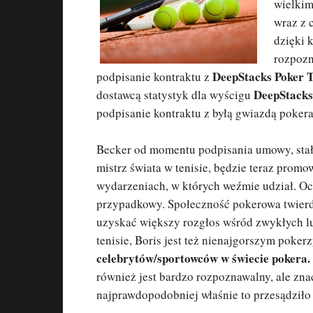
wielkim
wraz z 
dzięki 
rozpozn
DeepStacks Poker 
podpisanie kontraktu z
DeepStacks 
dostawcą statystyk dla wyścigu
podpisanie kontraktu z byłą gwiazdą poker
Becker od momentu podpisania umowy, stał
mistrz świata w tenisie, będzie teraz prom
wydarzeniach, w których weźmie udział. Ocz
przypadkowy. Społeczność pokerowa twierdz
uzyskać większy rozgłos wśród zwykłych lu
tenisie, Boris jest też nienajgorszym poker
celebrytów/sportowców w świecie pokera.
również jest bardzo rozpoznawalny, ale znac
najprawdopodobniej właśnie to przesądziło