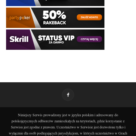
Niniejszy Serwis prowadzony jest w języku polskim i adresowany do
polskojęzycznych odbiorców zamieszkałych na terytoriach, gdzie korzystanie z
Serwisu jest zgodne z prawem. Uczestnictwo w Serwisie jest dozwolone tylko i
wyłącznie dla osób podlegających jurysdykcjom, w których uczestnictwo w Grach