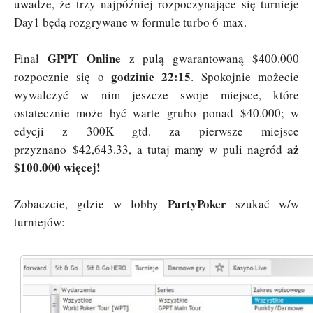
uwadze, że trzy najpóźniej rozpoczynające się turnieje
Day1 będą rozgrywane w formule turbo 6-max.
GPPT Online
Finał
z pulą gwarantowaną $400.000
godzinie 22:15
rozpocznie się o
. Spokojnie możecie
wywalczyć w nim jeszcze swoje miejsce, które
ostatecznie może być warte grubo ponad $40.000; w
edycji z 300K gtd. za pierwsze miejsce
aż
przyznano $42,643.33, a tutaj mamy w puli nagród
$100.000 więcej!
PartyPoker
Zobaczcie, gdzie w lobby
szukać w/w
turniejów: