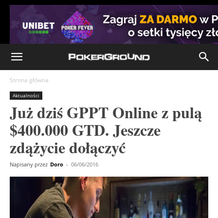
Strona główna
Aktualności
Już dziś GPPT Online z pulą
$400.000 GTD. Jeszcze
zdążycie dołączyć
Napisany przez
Doro
-
06/06/2016