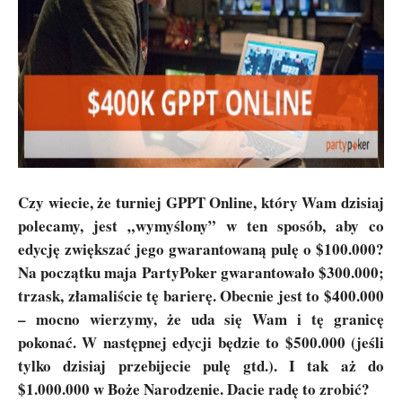
Czy wiecie, że turniej GPPT Online, który Wam dzisiaj
polecamy, jest „wymyślony” w ten sposób, aby co
edycję zwiększać jego gwarantowaną pulę o $100.000?
Na początku maja PartyPoker gwarantowało $300.000;
trzask, złamaliście tę barierę. Obecnie jest to $400.000
– mocno wierzymy, że uda się Wam i tę granicę
pokonać. W następnej edycji będzie to $500.000 (jeśli
tylko dzisiaj przebijecie pulę gtd.). I tak aż do
$1.000.000 w Boże Narodzenie. Dacie radę to zrobić?