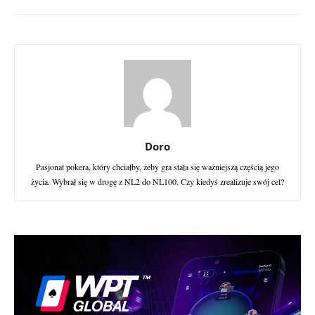
Doro
Pasjonat pokera, który chciałby, żeby gra stała się ważniejszą częścią jego
życia. Wybrał się w drogę z NL2 do NL100. Czy kiedyś zrealizuje swój cel?