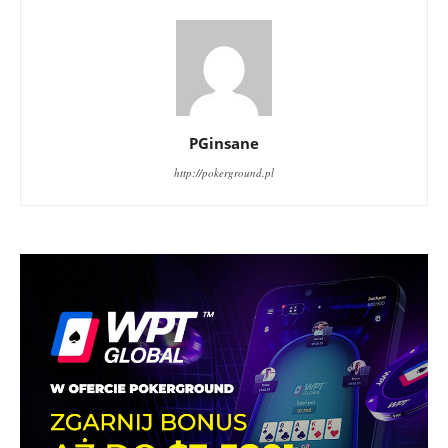
PGinsane
http://pokerground.pl