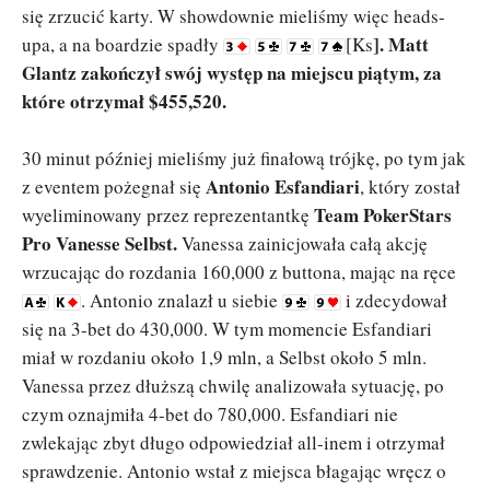
się zrzucić karty. W showdownie mieliśmy więc heads-
]. Matt
upa, a na boardzie spadły
[Ks
Glantz zakończył swój występ na miejscu piątym, za
które otrzymał $455,520.
30 minut później mieliśmy już finałową trójkę, po tym jak
Antonio Esfandiari
z eventem pożegnał się
, który został
Team PokerStars
wyeliminowany przez reprezentantkę
Pro Vanesse Selbst.
Vanessa zainicjowała całą akcję
wrzucając do rozdania 160,000 z buttona, mając na ręce
. Antonio znalazł u siebie
i zdecydował
się na 3-bet do 430,000. W tym momencie Esfandiari
miał w rozdaniu około 1,9 mln, a Selbst około 5 mln.
Vanessa przez dłuższą chwilę analizowała sytuację, po
czym oznajmiła 4-bet do 780,000. Esfandiari nie
zwlekając zbyt długo odpowiedział all-inem i otrzymał
sprawdzenie. Antonio wstał z miejsca błagając wręcz o