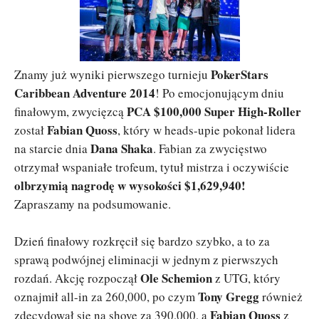
PokerStars
Znamy już wyniki pierwszego turnieju
Caribbean Adventure 2014
! Po emocjonującym dniu
PCA $100,000 Super High-Roller
finałowym, zwycięzcą
Fabian Quoss
został
, który w heads-upie pokonał lidera
Dana Shaka
na starcie dnia
. Fabian za zwycięstwo
otrzymał wspaniałe trofeum, tytuł mistrza i oczywiście
olbrzymią nagrodę w wysokości $1,629,940!
Zapraszamy na podsumowanie.
Dzień finałowy rozkręcił się bardzo szybko, a to za
sprawą podwójnej eliminacji w jednym z pierwszych
Ole Schemion
rozdań. Akcję rozpoczął
z UTG, który
Tony Gregg
oznajmił all-in za 260,000, po czym
również
Fabian Quoss
zdecydował się na shove za 390,000, a
z