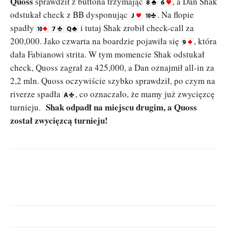
Quoss
sprawdził z buttona trzymając
, a Dan Shak
odstukał check z BB dysponując
. Na flopie
spadły
i tutaj Shak zrobił check-call za
200,000. Jako czwarta na boardzie pojawiła się
, która
dała Fabianowi strita. W tym momencie Shak odstukał
check, Quoss zagrał za 425,000, a Dan oznajmił all-in za
2,2 mln. Quoss oczywiście szybko sprawdził, po czym na
riverze spadła
, co oznaczało, że mamy już zwycięzcę
Shak odpadł na miejscu drugim, a Quoss
turnieju.
został zwycięzcą turnieju!