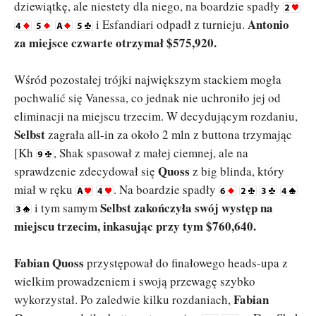
dziewiątkę, ale niestety dla niego, na boardzie spadły
Antonio
i Esfandiari odpadł z turnieju.
za miejsce czwarte otrzymał $575,920.
Wśród pozostałej trójki największym stackiem mogła
pochwalić się Vanessa, co jednak nie uchroniło jej od
eliminacji na miejscu trzecim. W decydującym rozdaniu,
Selbst
zagrała all-in za około 2 mln z buttona trzymając
[Kh
, Shak spasował z małej ciemnej, ale na
Quoss
sprawdzenie zdecydował się
z big blinda, który
miał w ręku
. Na boardzie spadły
Selbst zakończyła swój występ na
i tym samym
miejscu trzecim, inkasując przy tym $760,640.
Fabian Quoss
przystępował do finałowego heads-upa z
wielkim prowadzeniem i swoją przewagę szybko
Fabian
wykorzystał. Po zaledwie kilku rozdaniach,