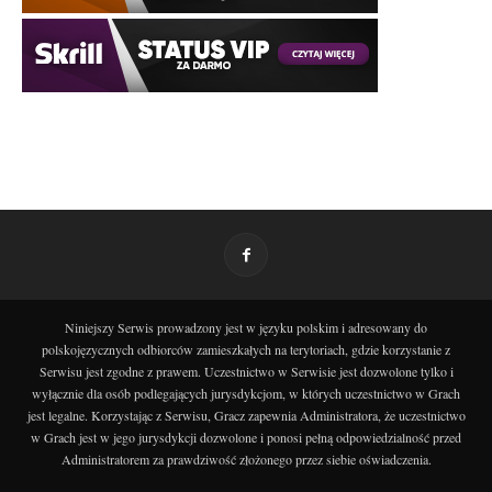
Niniejszy Serwis prowadzony jest w języku polskim i adresowany do
polskojęzycznych odbiorców zamieszkałych na terytoriach, gdzie korzystanie z
Serwisu jest zgodne z prawem. Uczestnictwo w Serwisie jest dozwolone tylko i
wyłącznie dla osób podlegających jurysdykcjom, w których uczestnictwo w Grach
jest legalne. Korzystając z Serwisu, Gracz zapewnia Administratora, że uczestnictwo
w Grach jest w jego jurysdykcji dozwolone i ponosi pełną odpowiedzialność przed
Administratorem za prawdziwość złożonego przez siebie oświadczenia.