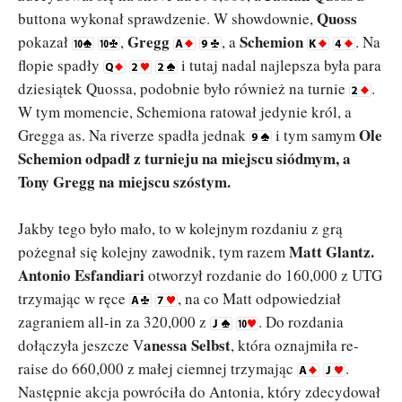
Quoss
buttona wykonał sprawdzenie. W showdownie,
Gregg
Schemion
pokazał
,
, a
. Na
flopie spadły
i tutaj nadal najlepsza była para
dziesiątek Quossa, podobnie było również na turnie
.
W tym momencie, Schemiona ratował jedynie król, a
Ole
Gregga as. Na riverze spadła jednak
i tym samym
Schemion odpadł z turnieju na miejscu siódmym, a
Tony Gregg na miejscu szóstym.
Jakby tego było mało, to w kolejnym rozdaniu z grą
Matt Glantz.
pożegnał się kolejny zawodnik, tym razem
Antonio Esfandiari
otworzył rozdanie do 160,000 z UTG
trzymając w ręce
, na co Matt odpowiedział
zagraniem all-in za 320,000 z
. Do rozdania
anessa Selbst
dołączyła jeszcze V
, która oznajmiła re-
raise do 660,000 z małej ciemnej trzymając
.
Następnie akcja powróciła do Antonia, który zdecydował