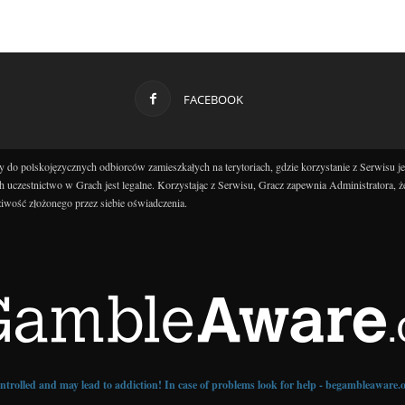
FACEBOOK
 do polskojęzycznych odbiorców zamieszkałych na terytoriach, gdzie korzystanie z Serwisu j
h uczestnictwo w Grach jest legalne. Korzystając z Serwisu, Gracz zapewnia Administratora, ż
iwość złożonego przez siebie oświadczenia.
controlled and may lead to addiction! In case of problems look for help - begambleaware