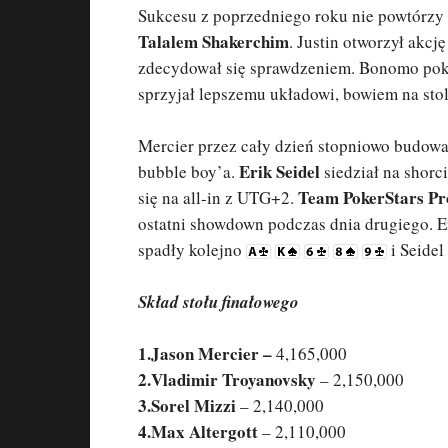
Sukcesu z poprzedniego roku nie powtórzy
Talalem Shakerchim
. Justin otworzył akc
zdecydował się sprawdzeniem. Bonomo po
sprzyjał lepszemu układowi, bowiem na sto
Mercier przez cały dzień stopniowo budował
Erik Seidel
bubble boy’a.
siedział na shorc
Team PokerStars Pr
się na all-in z UTG+2.
ostatni showdown podczas dnia drugiego. E
spadły kolejno
i Seidel
Skład stołu finałowego
1.Jason Mercier –
4,165,000
2.Vladimir Troyanovsky
– 2,150,000
3.Sorel Mizzi
– 2,140,000
4.Max Altergott
– 2,110,000