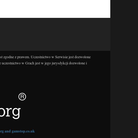
est zgodne z prawem. Uczestnictwo w Serwisie jest dozwolone
e uczestnictwo w Grach jest w jego jurysdykcji dozwolone i
.org and gamstop.co.uk