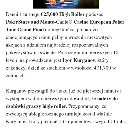
€25,000 High Roller
Dzień 1 turnieju
podczas
PokerStars and Monte-Carlo® Casino European Poker
Tour Grand Final
dobiegł końca, po bardzo
emocjonujących dniu pełnym wrażeń i niesowitych
akcjach z udziałem najbardziej rozpoznawalnych
pokerzystów na świecie. Po rozegraniu pierwszych 10
Igor Kurganov
leveli, na prowadzeniu jest
, który
zakończył dzień ze stackiem w wysokości 471,700 w
żetonach.
Kurganov przystąpił do ataku już od pierwszej minuty i
należy do
występem w dniu pierwszym udowodnił, że
czołówki graczy high-roller.
Przypominamy, że
zwycięzcą ubiegłorocznego turnieju został właśnie
Kurganov, który pokonał 133 oponentów i wygrał €1 mln.