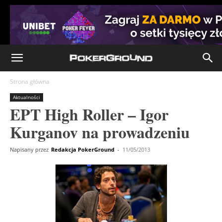
Strona główna
Aktualności
EPT High Roller – Igor
Kurganov na prowadzeniu
Napisany przez
Redakcja PokerGround
-
11/05/2013