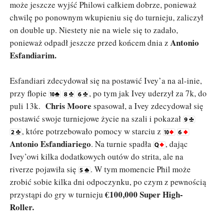
może jeszcze wyjść Philowi całkiem dobrze, ponieważ
chwilę po ponownym wkupieniu się do turnieju, zaliczył
on double up. Niestety nie na wiele się to zadało,
Antonio
ponieważ odpadł jeszcze przed końcem dnia z
Esfandiarim.
Esfandiari zdecydował się na postawić Ivey’a na al-inie,
przy flopie
, po tym jak Ivey uderzył za 7k, do
Chris Moore
puli 13k.
spasował, a Ivey zdecydował się
postawić swoje turniejowe życie na szali i pokazał
, które potrzebowało pomocy w starciu z
Antonio Esfandiariego
. Na turnie spadła
, dając
Ivey’owi kilka dodatkowych outów do strita, ale na
riverze pojawiła się
. W tym momencie Phil może
zrobić sobie kilka dni odpoczynku, po czym z pewnością
€100,000 Super High-
przystąpi do gry w turnieju
Roller.