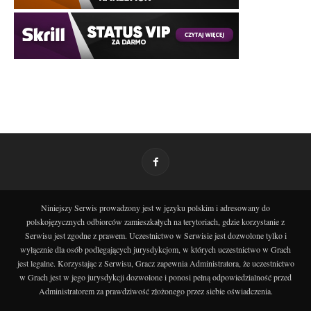
Niniejszy Serwis prowadzony jest w języku polskim i adresowany do
polskojęzycznych odbiorców zamieszkałych na terytoriach, gdzie korzystanie z
Serwisu jest zgodne z prawem. Uczestnictwo w Serwisie jest dozwolone tylko i
wyłącznie dla osób podlegających jurysdykcjom, w których uczestnictwo w Grach
jest legalne. Korzystając z Serwisu, Gracz zapewnia Administratora, że uczestnictwo
w Grach jest w jego jurysdykcji dozwolone i ponosi pełną odpowiedzialność przed
Administratorem za prawdziwość złożonego przez siebie oświadczenia.