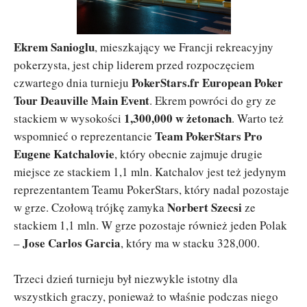
Ekrem Sanioglu
, mieszkający we Francji rekreacyjny
pokerzysta, jest chip liderem przed rozpoczęciem
PokerStars.fr European Poker
czwartego dnia turnieju
Tour Deauville Main Event
. Ekrem powróci do gry ze
1,300,000 w żetonach
stackiem w wysokości
. Warto też
Team PokerStars Pro
wspomnieć o reprezentancie
Eugene Katchalovie
, który obecnie zajmuje drugie
miejsce ze stackiem 1,1 mln. Katchalov jest też jedynym
reprezentantem Teamu PokerStars, który nadal pozostaje
Norbert Szecsi
w grze. Czołową trójkę zamyka
ze
stackiem 1,1 mln. W grze pozostaje również jeden Polak
Jose Carlos Garcia
–
, który ma w stacku 328,000.
Trzeci dzień turnieju był niezwykle istotny dla
wszystkich graczy, ponieważ to właśnie podczas niego