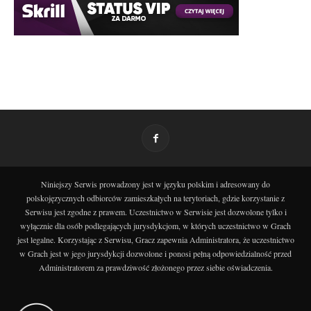
Niniejszy Serwis prowadzony jest w języku polskim i adresowany do
polskojęzycznych odbiorców zamieszkałych na terytoriach, gdzie korzystanie z
Serwisu jest zgodne z prawem. Uczestnictwo w Serwisie jest dozwolone tylko i
wyłącznie dla osób podlegających jurysdykcjom, w których uczestnictwo w Grach
jest legalne. Korzystając z Serwisu, Gracz zapewnia Administratora, że uczestnictwo
w Grach jest w jego jurysdykcji dozwolone i ponosi pełną odpowiedzialność przed
Administratorem za prawdziwość złożonego przez siebie oświadczenia.