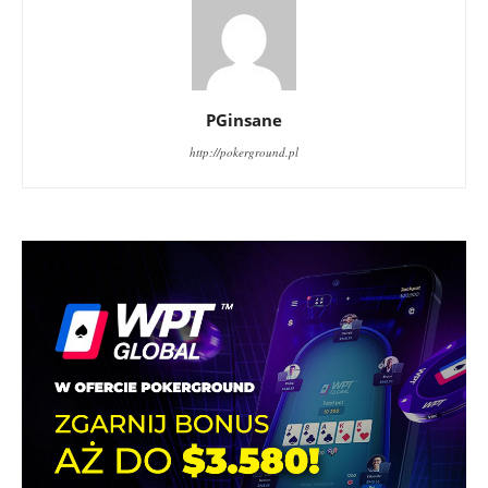
PGinsane
http://pokerground.pl