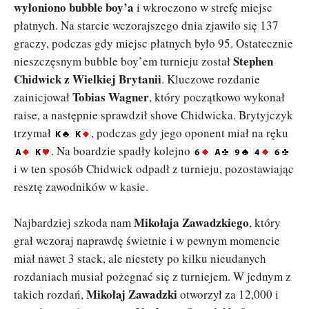
wyłoniono bubble boy’a
i wkroczono w strefę miejsc
płatnych. Na starcie wczorajszego dnia zjawiło się 137
graczy, podczas gdy miejsc płatnych było 95. Ostatecznie
Stephen
nieszczęsnym bubble boy’em turnieju został
Chidwick z Wielkiej Brytanii
. Kluczowe rozdanie
Tobias Wagner
zainicjował
, który początkowo wykonał
raise, a następnie sprawdził shove Chidwicka. Brytyjczyk
trzymał
, podczas gdy jego oponent miał na ręku
. Na boardzie spadły kolejno
i w ten sposób Chidwick odpadł z turnieju, pozostawiając
resztę zawodników w kasie.
Mikołaja Zawadzkiego
Najbardziej szkoda nam
, który
grał wczoraj naprawdę świetnie i w pewnym momencie
miał nawet 3 stack, ale niestety po kilku nieudanych
rozdaniach musiał pożegnać się z turniejem. W jednym z
Mikołaj Zawadzki
takich rozdań,
otworzył za 12,000 i