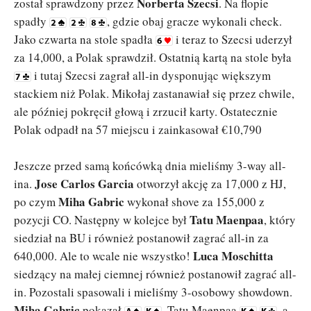
Norberta Szecsi
został sprawdzony przez
. Na flopie
spadły
, gdzie obaj gracze wykonali check.
Jako czwarta na stole spadła
i teraz to Szecsi uderzył
za 14,000, a Polak sprawdził. Ostatnią kartą na stole była
i tutaj Szecsi zagrał all-in dysponując większym
stackiem niż Polak. Mikołaj zastanawiał się przez chwile,
ale później pokręcił głową i zrzucił karty. Ostatecznie
Polak odpadł na 57 miejscu i zainkasował €10,790
Jeszcze przed samą końcówką dnia mieliśmy 3-way all-
Jose Carlos Garcia
ina.
otworzył akcję za 17,000 z HJ,
Miha Gabric
po czym
wykonał shove za 155,000 z
Tatu Maenpaa
pozycji CO. Następny w kolejce był
, który
siedział na BU i również postanowił zagrać all-in za
Luca Moschitta
640,000. Ale to wcale nie wszystko!
siedzący na małej ciemnej również postanowił zagrać all-
in. Pozostali spasowali i mieliśmy 3-osobowy showdown.
Miha Gabric
pokazał
, Tatu Maenpaa
, a