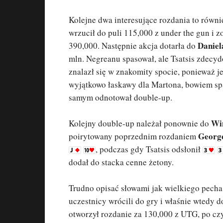
Kolejne dwa interesujące rozdania to równ
wrzucił do puli 115,000 z under the gun i 
Daniel
390,000. Następnie akcja dotarła do
mln. Negreanu spasował, ale Tsatsis zdecyd
znalazł się w znakomity spocie, ponieważ j
wyjątkowo łaskawy dla Martona, bowiem s
samym odnotował double-up.
Wi
Kolejny double-up należał ponownie do
Georg
poirytowany poprzednim rozdaniem
, podczas gdy Tsatsis odsłonił
dodał do stacka cenne żetony.
Trudno opisać słowami jak wielkiego pecha 
uczestnicy wrócili do gry i właśnie wtedy 
otworzył rozdanie za 130,000 z UTG, po cz