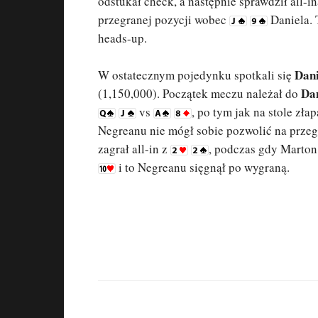
odstukał check, a następnie sprawdził all-
przegranej pozycji wobec
Daniela. 
heads-up.
Dan
W ostatecznym pojedynku spotkali się
Da
(1,150,000). Początek meczu należał do
vs
, po tym jak na stole zła
Negreanu nie mógł sobie pozwolić na przeg
zagrał all-in z
, podczas gdy Marton
i to Negreanu sięgnął po wygraną.