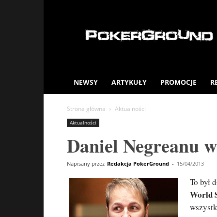
PokerGround.com
NEWSY
ARTYKUŁY
PROMOCJE
R
Strona główna
Aktualności
Aktualności
Daniel Negreanu
Napisany przez
Redakcja PokerGround
-
15/04/2013
To był 
World S
wszystk