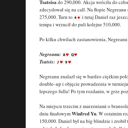
Tsatsisa
do 290,000. Akcja wróciła do czł
zdecydował się na call. Na flopie Negreanu 
275,000. Turn to
i tutaj Daniel raz jesz
tempa i wrzucił do puli kolejne 510,000.
Po kilku chwilach zastanowienia, Negreanu w
Negreanu:
Tsatsis:
Negreanu znalazł się w bardzo ciężkim poło
double–up i objęcie prowadzenia w turnieju
lepszego fulla! Po tym rozdaniu, w grze poz
Na miejscu trzecim z marzeniami o bransol
Winfred Yu
dniu finałowym
. W ostatnim ro
150,000. Daniel był na big blindzie i zrobił 