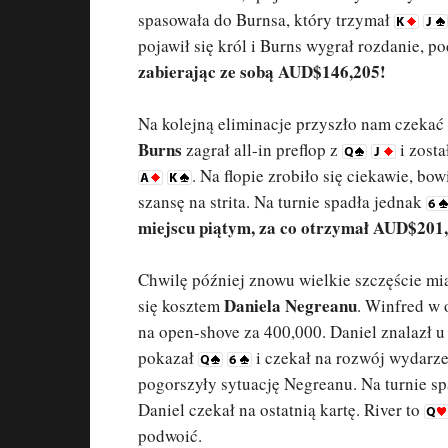
spasowała do Burnsa, który trzymał
pojawił się król i Burns wygrał rozdanie, 
zabierając ze sobą AUD$146,205!
Na kolejną eliminacje przyszło nam czekać 
Burns
zagrał all-in preflop z
i zost
. Na flopie zrobiło się ciekawie, b
szansę na strita. Na turnie spadła jednak
miejscu piątym, za co otrzymał AUD$201,
Chwilę później znowu wielkie szczęście mi
Daniela Negreanu
się kosztem
. Winfred w 
na open-shove za 400,000. Daniel znalazł u
pokazał
i czekał na rozwój wydarze
pogorszyły sytuację Negreanu. Na turnie s
Daniel czekał na ostatnią kartę. River to
podwoić.