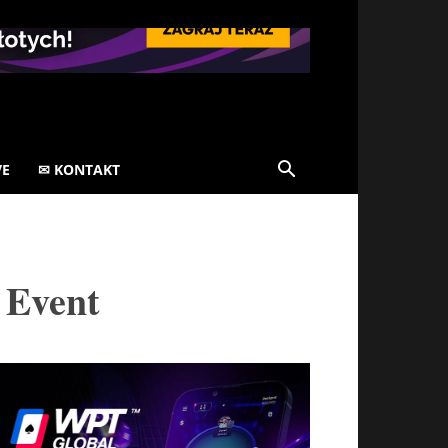
VE
✉ KONTAKT
 Event