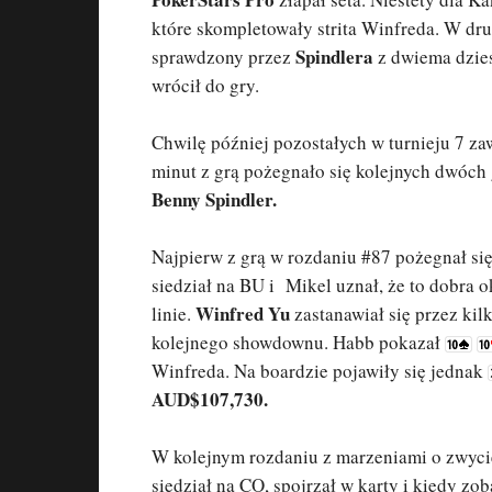
które skompletowały strita Winfreda. W dru
Spindlera
sprawdzony przez
z dwiema dzies
wrócił do gry.
Chwilę później pozostałych w turnieju 7 za
minut z grą pożegnało się kolejnych dwóch
Benny Spindler.
Najpierw z grą w rozdaniu #87 pożegnał si
siedział na BU i Mikel uznał, że to dobra 
Winfred Yu
linie.
zastanawiał się przez kilk
kolejnego showdownu. Habb pokazał
Winfreda. Na boardzie pojawiły się jednak
AUD$107,730.
W kolejnym rozdaniu z marzeniami o zwyci
siedział na CO, spojrzał w karty i kiedy zo