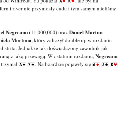
ina od Winfreda. Yu pokazał
, ale był na
Turn i river nie przyniosły cudu i tym samym mieliśmy
iel Negreanu
Daniel Marton
(11,000,000) oraz
niela Mortona
, który zaliczył double up w rozdaniu
pał strita. Jednakże tak doświadczony zawodnik jak
Negreanu
raną z taką przewagą. W ostatnim rozdaniu,
 trzymał
. Na boardzie pojawiły się