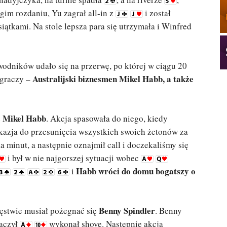
gim rozdaniu, Yu zagrał all-in z
i został
iątkami. Na stole lepsza para się utrzymała i Winfred
wodników udało się na przerwę, po której w ciągu 20
Australijski biznesmen Mikel Habb, a także
 graczy –
Mikel Habb
ę
. Akcja spasowała do niego, kiedy
okazja do przesunięcia wszystkich swoich żetonów za
a minut, a następnie oznajmił call i doczekaliśmy się
i był w nie najgorszej sytuacji wobec
Habb wróci do domu bogatszy o
i
Benny Spindler
ęstwie musiał pożegnać się
. Benny
baczył
wykonał shove. Następnie akcja