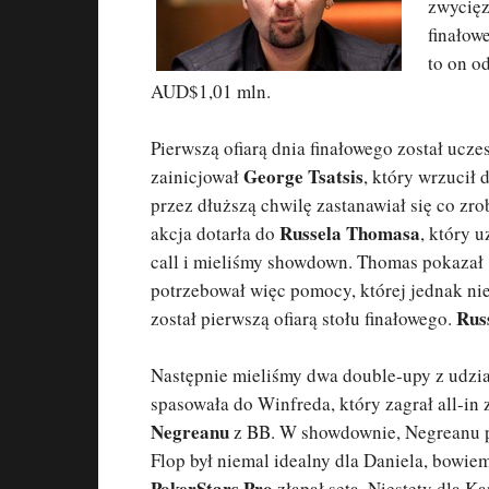
zwycię
finałow
to on o
AUD$1,01 mln.
Pierwszą ofiarą dnia finałowego został ucze
George Tsatsis
zainicjował
, który wrzucił
przez dłuższą chwilę zastanawiał się co zrob
Russela Thomasa
akcja dotarła do
, który u
call i mieliśmy showdown. Thomas pokazał 
potrzebował więc pomocy, której jednak ni
Rus
został pierwszą ofiarą stołu finałowego.
Następnie mieliśmy dwa double-upy z udz
spasowała do Winfreda, który zagrał all-in
Negreanu
z BB. W showdownie, Negreanu 
Flop był niemal idealny dla Daniela, bowie
PokerStars Pro
złapał seta. Niestety dla K