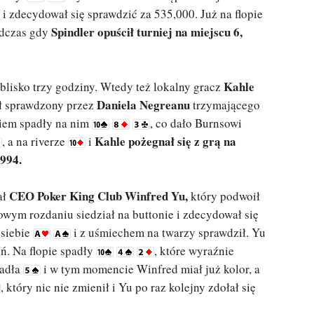
i zdecydował się sprawdzić za 535,000. Już na flopie
Spindler opuścił turniej na miejscu 6,
podczas gdy
Kahle
blisko trzy godziny. Wtedy też lokalny gracz
Daniela Negreanu
ał sprawdzony przez
trzymającego
owiem spadły na nim
, co dało Burnsowi
Kahle pożegnał się z grą na
, a na riverze
i
994.
CEO Poker King Club Winfred Yu,
ał
który podwoił
owym rozdaniu siedział na buttonie i zdecydował się
 siebie
i z uśmiechem na twarzy sprawdził. Yu
ń. Na flopie spadły
, które wyraźnie
padła
i w tym momencie Winfred miał już kolor, a
, który nic nie zmienił i Yu po raz kolejny zdołał się