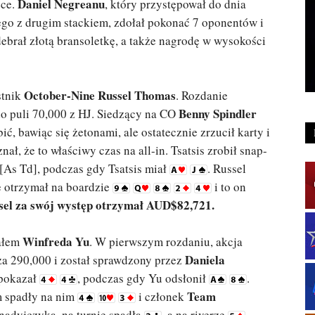
Daniel Negreanu
zce.
, który przystępował do dnia
ego z drugim stackiem, zdołał pokonać 7 oponentów i
debrał złotą bransoletkę, a także nagrodę w wysokości
October-Nine Russel Thomas
stnik
. Rozdanie
Benny Spindler
 do puli 70,000 z HJ. Siedzący na CO
ić, bawiąc się żetonami, ale ostatecznie zrzucił karty i
znał, że to właściwy czas na all-in. Tsatsis zrobił snap-
[As Td], podczas gdy Tsatsis miał
. Russel
e otrzymał na boardzie
i to on
sel za swój występ otrzymał AUD$82,721.
Winfreda Yu
iałem
. W pierwszym rozdaniu, akcja
Daniela
 za 290,000 i został sprawdzony przez
pokazał
, podczas gdy Yu odsłonił
.
Team
m spadły na nim
i członek
anadyjczyka, na turnie spadła
, a na riverze
,