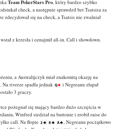
Team PokerStars Pro
onka
, który bardzo szybko
odstukał check, a następnie sprawdził bet Tsatsisa za
cze zdecydował się na check, a Tsatsis nie zwalniał
stał z krzesła i oznajmił all-in. Call i showdown.
żeniu, a Australijczyk miał znakomitą okazję na
. Na riverze spadła jednak
i Negreanu złapał
ostało 3 graczy.
etce pożegnał się mający bardzo dużo szczęścia w
zdaniu, Winfred siedział na buttonie i zrobił raise do
tylko call. Na flopie
, Negreanu początkowo