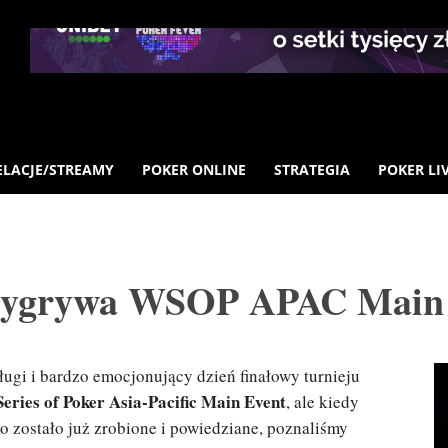
ELACJE/STREAMY
POKER ONLINE
STRATEGIA
POKER LI
 wygrywa WSOP APAC Main
długi i bardzo emocjonujący dzień finałowy turnieju
eries of Poker Asia-Pacific Main Event
, ale kiedy
o zostało już zrobione i powiedziane, poznaliśmy