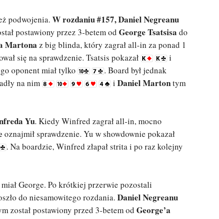
W rozdaniu #157, Daniel Negreanu
ież podwojenia.
George Tsatsisa
został postawiony przez 3-betem od
do
a Martona
z big blinda, który zagrał all-in za ponad 1
ował się na sprawdzenie. Tsatsis pokazał
i
ego oponent miał tylko
. Board był jednak
Daniel Marton
padły na nim
i
tym
nfreda Yu
. Kiedy Winfred zagrał all-in, mocno
e
oznajmił sprawdzenie. Yu w showdownie pokazał
. Na boardzie, Winfred złapał strita i po raz kolejny
miał George. Po krótkiej przerwie pozostali
Daniel Negreanu
doszło do niesamowitego rozdania.
George’a
ym został postawiony przed 3-betem od