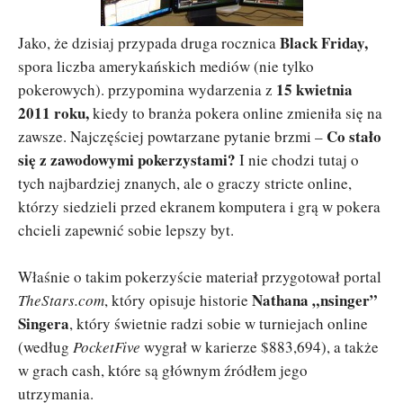
Black Friday,
Jako, że dzisiaj przypada druga rocznica
spora liczba amerykańskich mediów (nie tylko
15 kwietnia
pokerowych). przypomina wydarzenia z
2011 roku,
kiedy to branża pokera online zmieniła się na
Co stało
zawsze. Najczęściej powtarzane pytanie brzmi –
się z zawodowymi pokerzystami?
I nie chodzi tutaj o
tych najbardziej znanych, ale o graczy stricte online,
którzy siedzieli przed ekranem komputera i grą w pokera
chcieli zapewnić sobie lepszy byt.
Właśnie o takim pokerzyście materiał przygotował portal
Nathana „nsinger”
TheStars.com
, który opisuje historie
Singera
, który świetnie radzi sobie w turniejach online
(według
PocketFive
wygrał w karierze $883,694), a także
w grach cash, które są głównym źródłem jego
utrzymania.