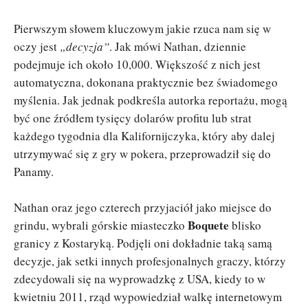
Pierwszym słowem kluczowym jakie rzuca nam się w
oczy jest
„decyzja”
. Jak mówi Nathan, dziennie
podejmuje ich około 10,000. Większość z nich jest
automatyczna, dokonana praktycznie bez świadomego
myślenia. Jak jednak podkreśla autorka reportażu, mogą
być one źródłem tysięcy dolarów profitu lub strat
każdego tygodnia dla Kalifornijczyka, który aby dalej
utrzymywać się z gry w pokera, przeprowadził się do
Panamy.
Nathan oraz jego czterech przyjaciół jako miejsce do
Boquete
grindu, wybrali górskie miasteczko
blisko
granicy z Kostaryką. Podjęli oni dokładnie taką samą
decyzje, jak setki innych profesjonalnych graczy, którzy
zdecydowali się na wyprowadzkę z USA, kiedy to w
kwietniu 2011, rząd wypowiedział walkę internetowym