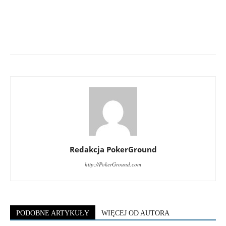
Redakcja PokerGround
http://PokerGround.com
PODOBNE ARTYKUŁY
WIĘCEJ OD AUTORA