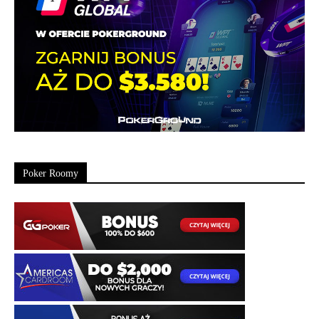
Poker Roomy