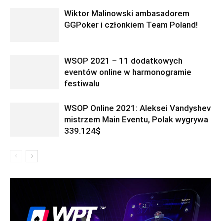
Wiktor Malinowski ambasadorem
GGPoker i członkiem Team Poland!
WSOP 2021 – 11 dodatkowych
eventów online w harmonogramie
festiwalu
WSOP Online 2021: Aleksei Vandyshev
mistrzem Main Eventu, Polak wygrywa
339.124$