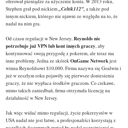
oferował pieniądze za użyczenie konta. W 2013 roku,
Stephen grał pod nickiem
„Celtik112”,
a także pod
innym nickiem, którego nie ujawni ze względu na to, że
nadal na nim gra.
Reynolds nie
Od czasu regulacji w New Jersey,
potrzebuje już VPN lub kont innych graczy
, aby
kontynuować swoją przygodę z pokerem, ale teraz ma
OnGame
Network
inne problemy. Jedna ze skórek
jest
winna Reynoldsowi $10,000. Firma nazywa się Goalwin i
już w zeszłym roku pojawiły się pierwsze doniesienia
graczy, że nie wypłaca środków graczom. Co ciekawe,
mimo takich zaniedbań, firma otrzymała licencję na
działalność w New Jersey.
Jak więc widać mimo regulacji, życie pokerzystów w
USA nadal nie jest łatwe, a profesjonaliści korzystają z
wszelkich dostępnych metod by nadal uczestniczyć w