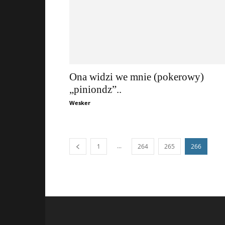
Ona widzi we mnie (pokerowy)
„piniondz”..
Wesker
...
1
264
265
266