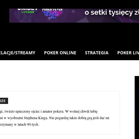
ELACJE/STREAMY
POKER ONLINE
STRATEGIA
POKER LI
RZE
ąż, świeżo upieczony ojciec i amator pokera. W wolnej chwili lubię
 w wyobraźni Stephena Kinga. Nie pogardzę także dobrą grą jeśli dać mi
trzymany w latach 90-tych.