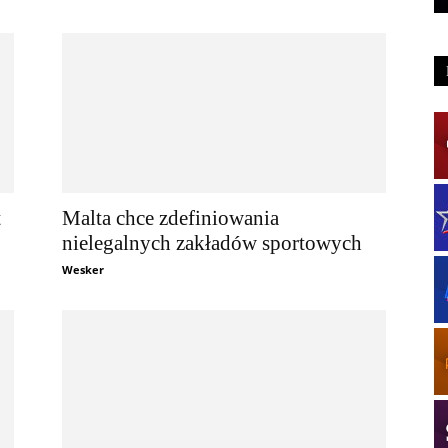
t
Malta chce zdefiniowania
nielegalnych zakładów sportowych
Wesker