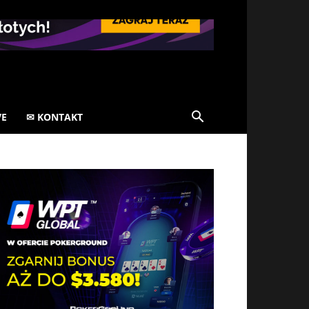
VE
✉ KONTAKT