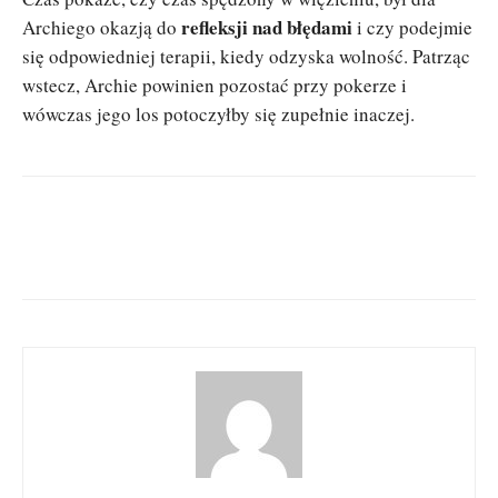
refleksji nad błędami
Archiego okazją do
i czy podejmie
się odpowiedniej terapii, kiedy odzyska wolność. Patrząc
wstecz, Archie powinien pozostać przy pokerze i
wówczas jego los potoczyłby się zupełnie inaczej.