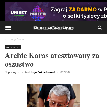
Strona główna
Aktualności
Archie Karas aresztowany za
oszustwo
Napisany przez
Redakcja PokerGround
-
30/09/2013