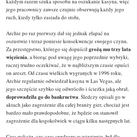
każdym razem szuka sposobu na oszukanie kasyna, więc
jego pracownicy zawsze czujnie obserwują każdy jego
ruch, kiedy tylko zasiada do stołu,
Archie po raz pierwszy dał się jednak złapać na
oszustwie i teraz poniesie konsekwencje swojego czynu.
grożą mu trzy lata
Za przestępstwo, którego się dopuścił
więzienia
, a biorąc pod uwagę jego poprzednie wybryki,
raczej trudno oczekiwać, że w najbliższym czasie opuści
on areszt. Od czasu wielkich wygranych w 1996 roku,
Archie regularnie odwiedzał kasyna w Las Vegas, ale
jego szczęście szybko się odwróciło i ścieżka jaką obrał,
doprowadziła go do bankructwa
. Śledczy opisali go w
aktach jako zagrożenie dla całej branży gier, chociaż jest
bardzo mało prawdopodobne, że będzie on stanowił
zagrożenie dla kogokolwiek w ciągu kilku następnych lat.
Czas pokaże, czy czas spędzony w więzieniu, był dla