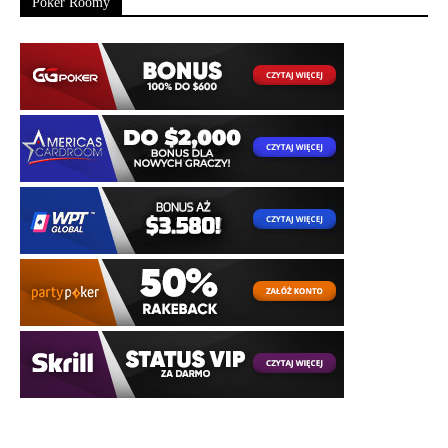
Poker Roomy