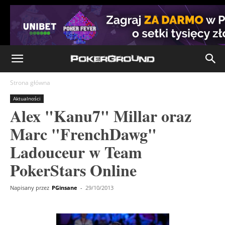
Strona główna
Aktualności
Alex "Kanu7" Millar oraz
Marc "FrenchDawg"
Ladouceur w Team
PokerStars Online
Napisany przez
PGinsane
-
29/10/2013