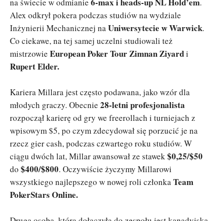
6-max i heads-up NL Hold’em
na świecie w odmianie
.
Alex odkrył pokera podczas studiów na wydziale
Uniwersytecie w Warwick
Inżynierii Mechanicznej na
.
Co ciekawe, na tej samej uczelni studiowali też
European Poker Tour Zimnan Ziyard
mistrzowie
i
Rupert Elder.
Kariera Millara jest często podawana, jako wzór dla
28-letni profesjonalista
młodych graczy. Obecnie
rozpoczął karierę od gry we freerollach i turniejach z
wpisowym $5, po czym zdecydował się porzucić je na
rzecz gier cash, podczas czwartego roku studiów. W
$0,25/$50
ciągu dwóch lat, Millar awansował ze stawek
$400/$800
do
. Oczywiście życzymy Millarowi
Team
wszystkiego najlepszego w nowej roli członka
PokerStars Online.
Drugą osobą, która dołączyła do zespołu jest kanadyjska