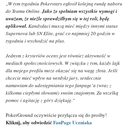
„W tym tygodniu Pokerstars ogłosił kolejną rundę naboru
do Teamu Online.
Jako że spełniam wszystkie wymogi i
uważam, że nieźle sprawdziłbym się w tej roli, będę
aplikował
.
Kandydaci muszą mieć między innymi status
Supernova lub SN Elite, grać co najmniej 20 godzin w
tygodniu i wychodzić na plus.
Jednym z kryteriów oceny jest również aktywność w
mediach społecznościowych. W związku z tym, każdy lajk
dla mojego profilu może okazać się na wagę złota. Jeśli
chcecie mieć wpływ na werdykt jury, serdecznie
namawiam do udostępniania tego fanpage’a (wraz z
kilkoma ciepłymi słowami) swoim znajomym. Za wszelką
pomoc i agitację z góry dziękuję.”
PokerGround oczywiście przyłącza się do prośby!
Kliknij, aby odwiedzić
FanPage Uczniaka